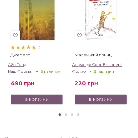
2
Джерело
Маленький принц
т
Айн Ренд
Антуан де Сент-Екзюпері
Наш Формат
Фолио
В наличии
В наличии
490
грн
220
грн
В КОРЗИНУ
В КОРЗИНУ