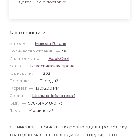
Детальнее о доставке
Характеристики
Авторы
—
Микола Гоголь
Количество страниц
—
96
Издательство
—
BookChef
Жанр
—
Классическая проза
Год издания
—
2021
Переплет
—
Твердый
Формат
—
130x200 мм
Серия
—
Шкільна бiблiотека 1
ISBN
—
978-617-548-011-3
Язык
—
Украинский
«Шинель» — повість, що розповідає про велику
трагедію маленької людини — титулярного