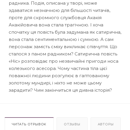
радника. Подія, описана у творі, може
здаватися незначною для більшості читачів,
проте для скромного службовця Акакія
Акакійовича вона стала трагічною. І хоча
спочатку ця повість була задумана як сатирична,
вона стала сентиментальною і сумною. А сам
персонаж замість сміху викликає співчуття. Що
сталося з паном радником? Сатирична повість
«Ніс» розповідає про незвичайні пригоди носа
колезького асесора. Чому частина тіла цієї
поважної людини розгулює в гаптованому
золотому мундирі, і ніхто не може цьому
зарадити? Чим закінчиться ця дивна історія?
ЧИТАТЬ ОТРЫВОК
ОТЗЫВЫ
АВТОРЫ