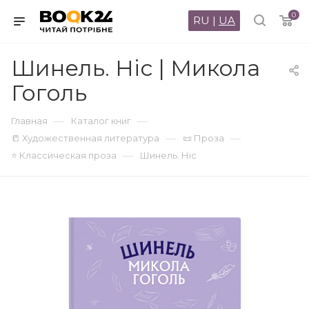
0
RU
|
UA
Шинель. Ніс | Микола
Гоголь
—
—
Главная
Каталог книг
—
—
📒 Художественная литература
📜 Проза
—
⭐ Классическая проза
Шинель. Ніс