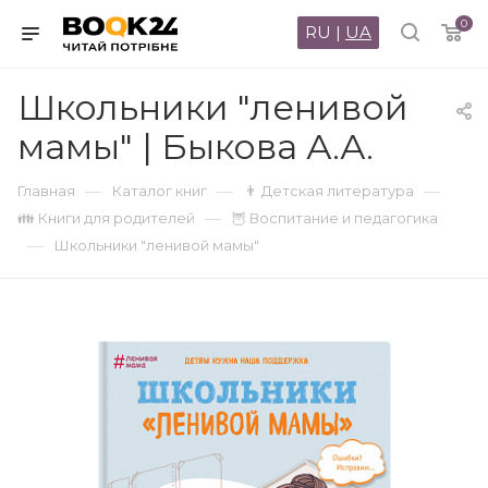
0
RU
|
UA
Школьники "ленивой
мамы" | Быкова А.А.
—
—
—
Главная
Каталог книг
👨 Детская литература
—
👪 Книги для родителей
🦉 Воспитание и педагогика
—
Школьники "ленивой мамы"