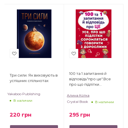
100 та 1 запитання й
Три сили. Як виховують в
відповідь"про це".Все
успішних спільнотах
про що підлітки
соромляться говорити з
Yakaboo Publishing
дорослими
Алина Котка
В наличии
Crystal Book
В наличии
220
грн
295
грн