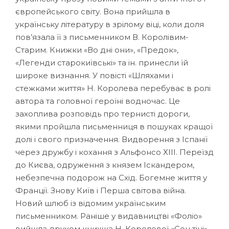
європейського світу. Вона прийшла в
українську літературу в зрілому віці, коли доля
пов’язала її з письменником В. Королівим-
Старим. Книжки «Во дні они», «Предок»,
«Легенди старокиївські» та ін. принесли їй
широке визнання. У повісті «Шляхами і
стежками життя» Н. Королева перебуває в ролі
автора та головної героїні водночас. Це
захоплива розповідь про тернисті дороги,
якими пройшла письменниця в пошуках кращої
долі і свого призначення. Видворення з Іспанії
через дружбу і кохання з Альфонсо ХІІІ. Переїзд
до Києва, одруження з князем Іскандером,
небезпечна подорож на Схід. Богемне життя у
Франції. Знову Київ і Перша світова війна.
Новий шлюб із відомим українським
письменником. Раніше у видавництві «Фоліо»
вийшла друком книжка Н. Королевої «Сон тіні».