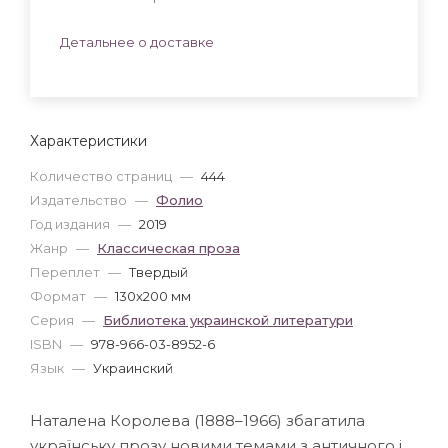
Детальнее о доставке
Характеристики
Количество страниц
—
444
Издательство
—
Фолио
Год издания
—
2019
Жанр
—
Классическая проза
Переплет
—
Твердый
Формат
—
130x200 мм
Серия
—
Библиотека украинской литератури
ISBN
—
978-966-03-8952-6
Язык
—
Украинский
Наталена Королева (1888–1966) збагатила
українську прозу новими темами з античного і