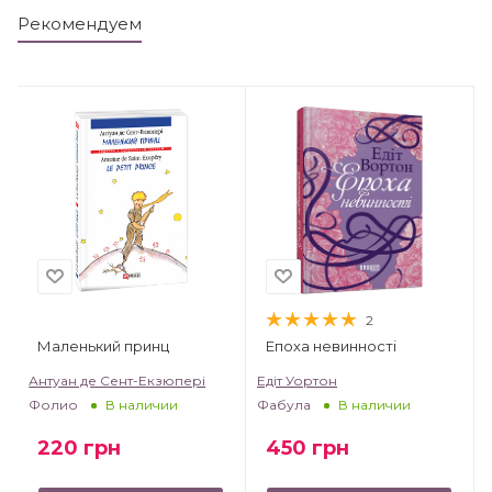
Рекомендуем
2
Маленький принц
Епоха невинності
т
Антуан де Сент-Екзюпері
Едіт Уортон
Фолио
Фабула
В наличии
В наличии
220
грн
450
грн