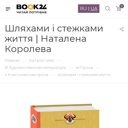
0
RU
|
UA
Шляхами і стежками
життя | Наталена
Королева
—
—
Главная
Каталог книг
—
—
📒 Художественная литература
📜 Проза
—
⭐ Классическая проза
Шляхами і стежками життя