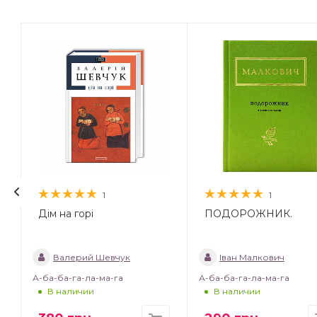
1
1
Дім на горі
ПОДОРОЖНИК.
Валерий Шевчук
Іван Малкович
А-ба-ба-га-ла-ма-га
А-ба-ба-га-ла-ма-га
В наличии
В наличии