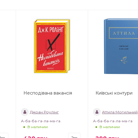
Несподівана вакансія
Київські контури
Джоан Роулінг
Аттила Могильний
А-ба-ба-га-ла-ма-га
А-ба-ба-га-ла-ма-га
В наличии
В наличии