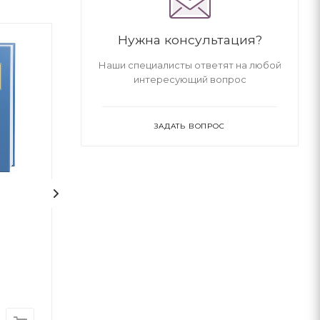
Нужна консультация?
Наши специалисты ответят на любой
интересующий вопрос
ЗАДАТЬ ВОПРОС
1
На срібнім березі
НЕБОРАК. ЛІТ
ГОЛОВА
Николай Степанович Винграновский
Виктор Небор
А-ба-ба-га-ла-ма-га
А-ба-ба-га-ла-ма-г
В наличии
В наличии