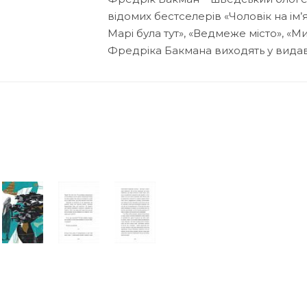
відомих бестселерів «Чоловік на ім’я
Марі була тут», «Ведмеже місто», «М
Фредріка Бакмана виходять у видав