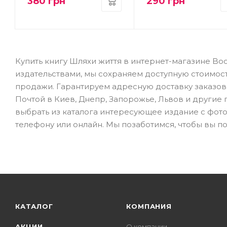
380
грн
290
грн
Купить книгу Шляхи життя в интернет-магазине Bo
издательствами, мы сохраняем доступную стоимос
продажи. Гарантируем адресную доставку заказов 
Почтой в Киев, Днепр, Запорожье, Львов и другие го
выбрать из каталога интересующее издание с фото
телефону или онлайн. Мы позаботимся, чтобы вы по
КАТАЛОГ
КОМПАНИЯ
АКЦИИ
О компании