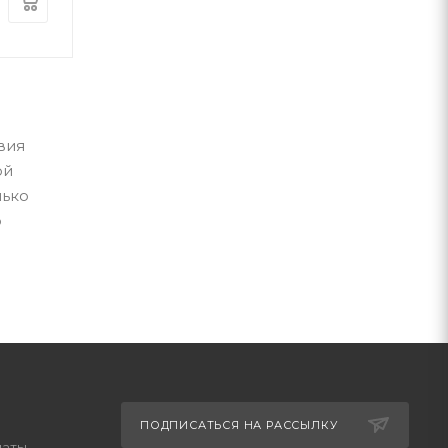
370
грн
300
грн
вия
ой
лько
о
ПОДПИСАТЬСЯ НА РАССЫЛКУ
латы