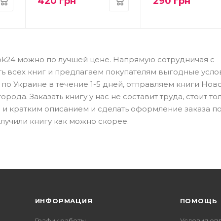
420
грн
290
грн
ok24 можно по лучшей цене. Напрямую сотрудничая с
ть всех книг и предлагаем покупателям выгодные усло
по Украине в течение 1-5 дней, отправляем книги Нов
рода. Заказать книгу у нас не составит труда, стоит то
 и кратким описанием и сделать оформление заказа п
лучили книгу как можно скорее.
ИНФОРМАЦИЯ
ПОМОЩЬ
График работы
Условия оп