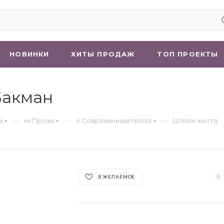
НОВИНКИ
ХИТЫ ПРОДАЖ
ТОП ПРОЕКТЫ
Бакман
—
—
—
а
📜 Проза
⭐ Современная проза
Шляхи життя
В ЖЕЛАЕМОЕ