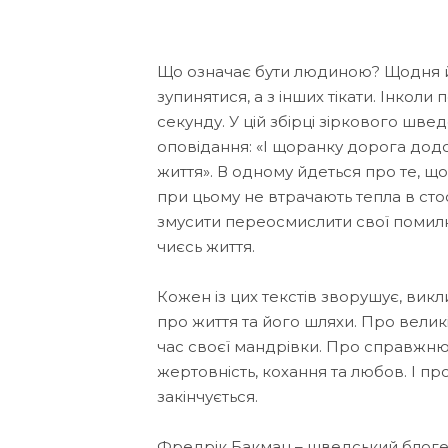
Що означає бути людиною? Щодня йт
зупинятися, а з інших тікати. Інколи
секунду. У цій збірці зіркового шв
оповідання: «І щоранку дорога дод
життя». В одному йдеться про те, що
при цьому не втрачають тепла в сто
змусити переосмислити свої помилк
чиєсь життя.
Кожен із цих текстів зворушує, вик
про життя та його шляхи. Про велик
час своєї мандрівки. Про справжню 
жертовність, кохання та любов. І пр
закінчується.
Фредрік Бакман – шведський блогер