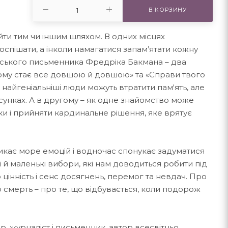
В КОРЗИНУ
и тим чи іншим шляхом. В одних місцях
 поспішати, а інколи намагатися запам’ятати кожну
едського письменника Фредріка Бакмана – два
ому стає все довшою й довшою» та «Справи твого
 найгеніальніші люди можуть втратити пам'ять, але
сунках. А в другому – як одне знайомство може
и і прийняти кардинальне рішення, яке врятує
ликає море емоцій і водночас спонукає задуматися
і й маленькі вибори, які нам доводиться робити під
цінність і сенс досягнень, перемог та невдач. Про
о смерть – про те, що відбувається, коли подорож
, журналіст і письменник, автор всесвітньо