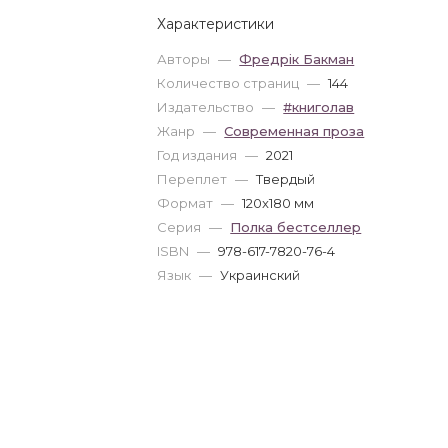
Характеристики
Авторы
—
Фредрік Бакман
Количество страниц
—
144
Издательство
—
#книголав
Жанр
—
Современная проза
Год издания
—
2021
Переплет
—
Твердый
Формат
—
120x180 мм
Серия
—
Полка бестселлер
ISBN
—
978-617-7820-76-4
Язык
—
Украинский