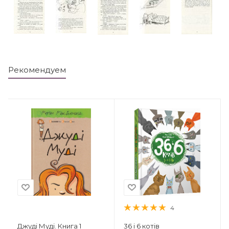
Рекомендуем
4
Джуді Муді. Книга 1
36 і 6 котів