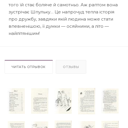
того їй стає боляче й самотньо. Аж раптом вона
зустрічає Шпульку… Це напрочуд тепла історія
про дружбу, завдяки якій людина може стати
впевненішою, її думки — осяйними, а літо —
найлітянішим!
ЧИТАТЬ ОТРЫВОК
ОТЗЫВЫ