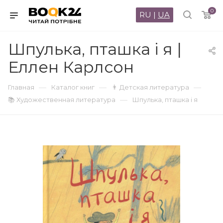
0
RU
|
UA
Шпулька, пташка і я |
Еллен Карлсон
—
—
—
Главная
Каталог книг
👨 Детская литература
—
📚 Художественная литература
Шпулька, пташка і я