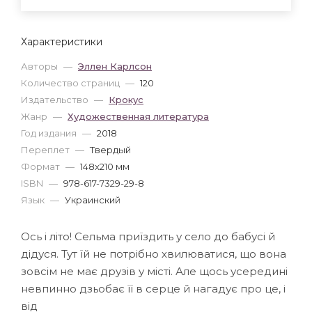
Характеристики
Авторы
—
Эллен Карлсон
Количество страниц
—
120
Издательство
—
Крокус
Жанр
—
Художественная литература
Год издания
—
2018
Переплет
—
Твердый
Формат
—
148x210 мм
ISBN
—
978-617-7329-29-8
Язык
—
Украинский
Ось і літо! Сельма приїздить у село до бабусі й
дідуся. Тут їй не потрібно хвилюватися, що вона
зовсім не має друзів у місті. Але щось усередині
невпинно дзьобає її в серце й нагадує про це, і
від