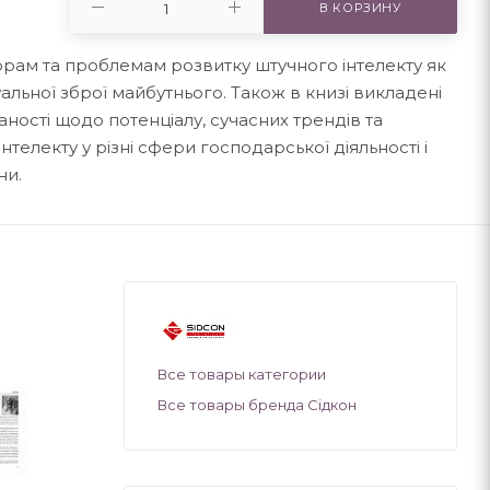
В КОРЗИНУ
рам та проблемам розвитку штучного інтелекту як
альної зброї майбутнього. Також в книзі викладені
ості щодо потенціалу, сучасних трендів та
телекту у різні сфери господарської діяльності і
ни.
Все товары категории
Все товары бренда Сідкон