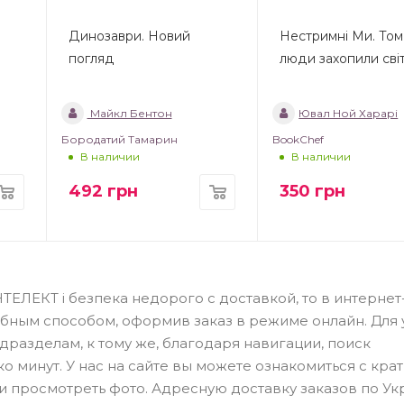
Динозаври. Новий
Нестримні Ми. Том 
погляд
люди захопили сві
Майкл Бентон
Ювал Ной Харарі
Бородатий Тамарин
BookChef
В наличии
В наличии
492
грн
350
грн
ТЕЛЕКТ і безпека недорого с доставкой, то в интернет
обным способом, оформив заказ в режиме онлайн. Для 
разделам, к тому же, благодаря навигации, поиск
о минут. У нас на сайте вы можете ознакомиться с кра
и просмотреть фото. Адресную доставку заказов по Ук