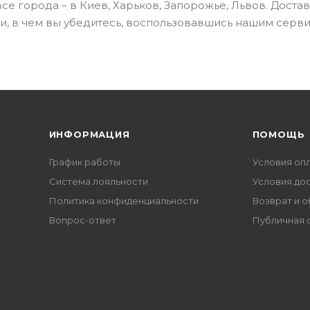
е города – в Киев, Харьков, Запорожье, Львов. Доста
жи, в чем вы убедитесь, воспользовавшись нашим серв
ИНФОРМАЦИЯ
ПОМОЩЬ
График работы
Условия оп
Система лояльности
Условия до
Политика конфиденциальности
Возврат и 
Вопрос-ответ
Публичная 