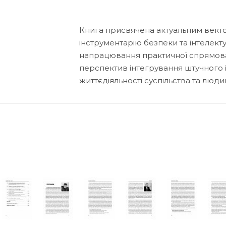
Книга присвячена актуальним векто
інструментарію безпеки та інтелекту
напрацювання практичної спрямован
перспектив інтегрування штучного ін
життєдіяльності суспільства та люди