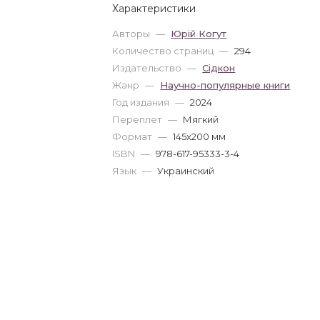
Характеристики
Авторы
—
Юрій Когут
Количество страниц
—
294
Издательство
—
Сідкон
Жанр
—
Научно-популярные книги
Год издания
—
2024
Переплет
—
Мягкий
Формат
—
145x200 мм
ISBN
—
978-617-95333-3-4
Язык
—
Украинский