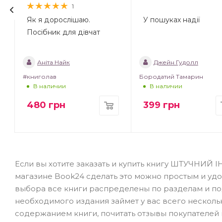
1
Як я дорослішаю.
У пошуках надії
Посібник для дівчат
Аніта Найк
Джейн Гудолл
#книголав
Бородатий Тамарин
В наличии
В наличии
480
грн
399
грн
Если вы хотите заказать и купить книгу ШТУЧНИЙ ІН
магазине Book24 сделать это можно простым и уд
выбора все книги распределены по разделам и под
необходимого издания займет у вас всего нескольк
содержанием книги, почитать отзывы покупателей 