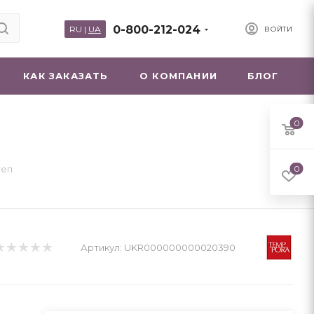
0-800-212-024
RU
|
UA
ВОЙТИ
КАК ЗАКАЗАТЬ
О КОМПАНИИ
БЛОГ
0
теп
0
Артикул:
UKR000000000020390