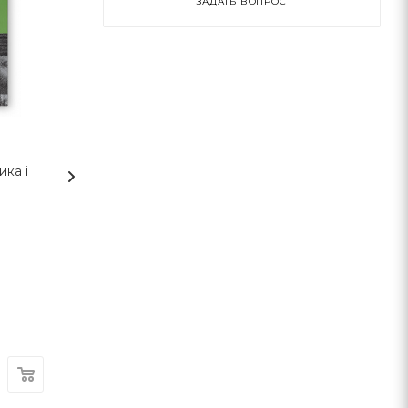
ЗАДАТЬ ВОПРОС
ика і
Свобода слова проти
Вони б і мухи н
страху і приниження
скривдили
Савик Шустер
Брайт Стар Паблишинг
Комора
В наличии
В наличии
189
грн
220
грн