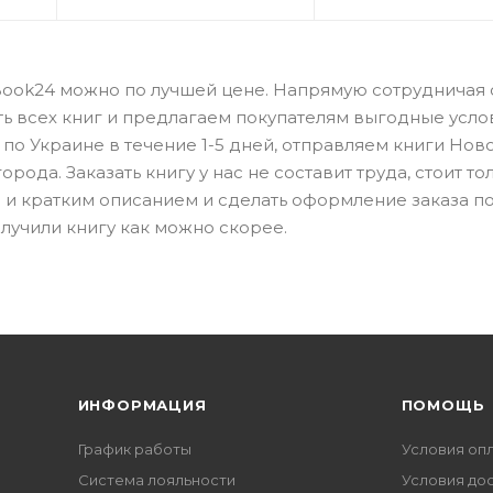
 Book24 можно по лучшей цене. Напрямую сотрудничая 
ть всех книг и предлагаем покупателям выгодные усло
по Украине в течение 1-5 дней, отправляем книги Нов
рода. Заказать книгу у нас не составит труда, стоит то
 и кратким описанием и сделать оформление заказа п
лучили книгу как можно скорее.
ИНФОРМАЦИЯ
ПОМОЩЬ
График работы
Условия оп
Система лояльности
Условия до