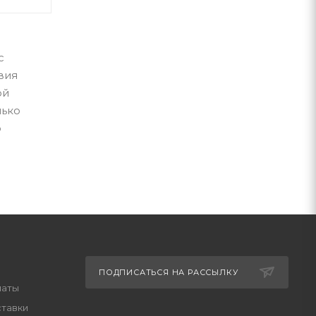
с
вия
ой
лько
о
ПОДПИСАТЬСЯ НА РАССЫЛКУ
латы
ставки