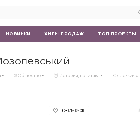
НОВИНКИ
ХИТЫ ПРОДАЖ
ТОП ПРОЕКТЫ
 Мозолевський
—
—
—
а
🌐 Общество
🦉 История, политика
Скіфський с
В ЖЕЛАЕМОЕ