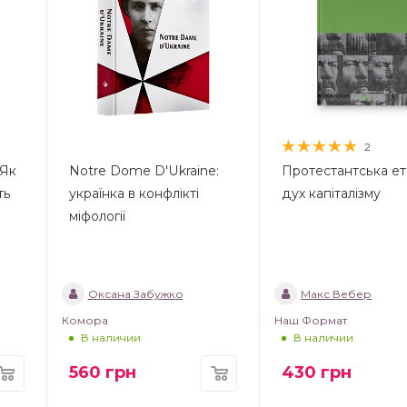
2
 Як
Notre Dome D'Ukraine:
Протестантська ет
ть
українка в конфлікті
дух капіталізму
міфології
Оксана Забужко
Макс Вебер
Комора
Наш Формат
В наличии
В наличии
560
грн
430
грн