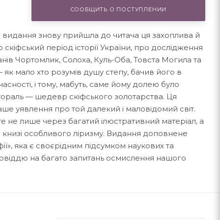
СООБЩИТЬ О ПОСТУПЛЕНИИ
о видання знову прийшла до читача ця захоплива й
 скіфський період історії України, про дослідження
ганів Чортомлик, Солоха, Куль-Оба, Товста Могила та
 як мало хто розумів душу степу, бачив його в
сності, і тому, мабуть, саме йому долею було
тораль — шедевр скіфського золотарства. Ця
аше уявлення про той далекий і маловідомий світ.
е не лише через багатий ілюстративний матеріал, а
є книзі особливого ліризму. Видання доповнене
ії», яка є своєрідним підсумком наукових та
повіддю на багато запитань осмислення нашого