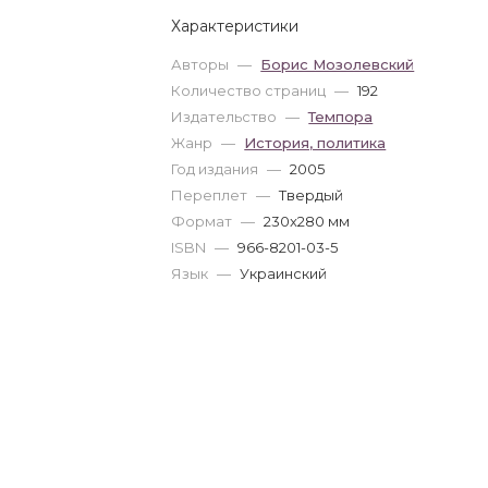
Характеристики
Авторы
—
Борис Мозолевский
Количество страниц
—
192
Издательство
—
Темпора
Жанр
—
История, политика
Год издания
—
2005
Переплет
—
Твердый
Формат
—
230x280 мм
ISBN
—
966-8201-03-5
Язык
—
Украинский