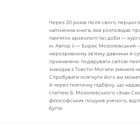
Через 20 років після свого першог
натхненна книга, яка розповідає про
пам’яток археології тієї доби — кур
ін. Автор її — Борис Мозолевський —
нерозривному зв’язку давнини й суча
призначено подарувати світові пек
знахідка з Товстої Могили змінила н
Спробувати осягнути його ви может
й через поетичну підбірку, що нада
статтею Б. Мозолевського «Знак Скіф
філософських пошуків ученого, від
буття.