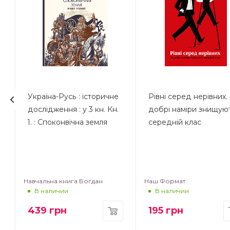
Україна-Русь : історичне
Рівні серед нерівних.
дослідження : у 3 кн. Кн.
добрі наміри знищую
1. : Споконвічна земля
середній клас
Навчальна книга Богдан
Наш Формат
В наличии
В наличии
439
грн
195
грн