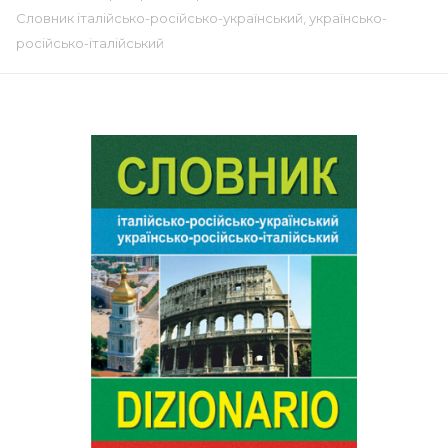
Словник італійсько-російсько-український, українсько-
російсько-італійський