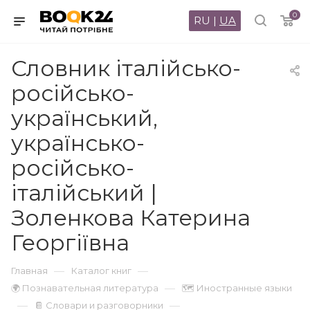
0
RU
|
UA
Словник італійсько-
російсько-
український,
українсько-
російсько-
італійський |
Золенкова Катерина
Георгіївна
—
—
Главная
Каталог книг
—
🌍 Познавательная литература
🗺 Иностранные языки
—
—
📔 Словари и разговорники