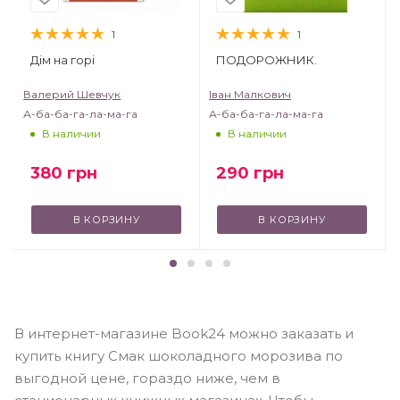
1
1
Дім на горі
ПОДОРОЖНИК.
Валерий Шевчук
Іван Малкович
А-ба-ба-га-ла-ма-га
А-ба-ба-га-ла-ма-га
В наличии
В наличии
380
грн
290
грн
В КОРЗИНУ
В КОРЗИНУ
В интернет-магазине Book24 можно заказать и
купить книгу Смак шоколадного морозива по
выгодной цене, гораздо ниже, чем в