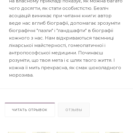
на власному прикладі показує, як можна багато
чого досягти, як стати особистістю. Безліч
асоціацій виникає при читанні книги: автор
веде нас вглиб біографії, допомагає зрозуміти
біографічні "пазли" і "ландшафти" в біографії
кожного з нас. Нам відкриваються таємниці
лікарської майстерності, гомеопатичної і
антропософської медицини. Починаєш
розуміти, що твоя мета і є шлях твого життя. І
кожна її мить прекрасна, як смак шоколадного
морозива.
ЧИТАТЬ ОТРЫВОК
ОТЗЫВЫ