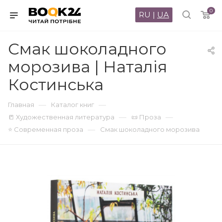
0
RU
|
UA
Смак шоколадного
морозива | Наталія
Костинська
—
—
Главная
Каталог книг
—
—
📒 Художественная литература
📜 Проза
—
⭐ Современная проза
Смак шоколадного морозива