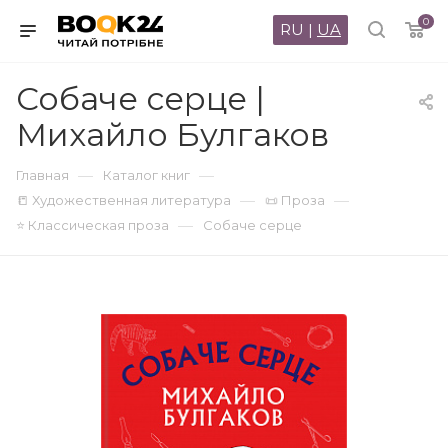
0
RU
|
UA
Собаче серце |
Михайло Булгаков
—
—
Главная
Каталог книг
—
—
📒 Художественная литература
📜 Проза
—
⭐ Классическая проза
Собаче серце