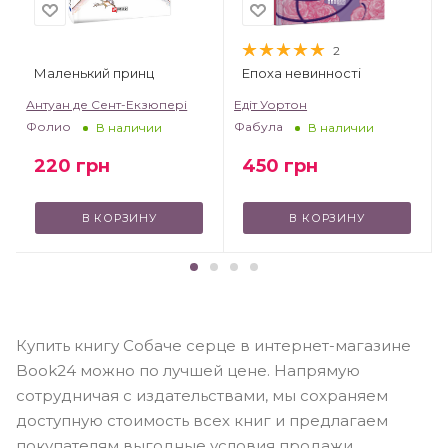
2
Маленький принц
Епоха невинності
т
Антуан де Сент-Екзюпері
Едіт Уортон
Фолио
Фабула
В наличии
В наличии
220
грн
450
грн
В КОРЗИНУ
В КОРЗИНУ
Купить книгу Собаче серце в интернет-магазине
Book24 можно по лучшей цене. Напрямую
сотрудничая с издательствами, мы сохраняем
доступную стоимость всех книг и предлагаем
покупателям выгодные условия продажи.