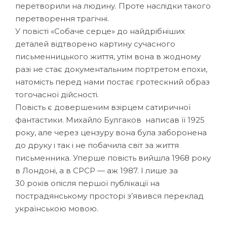
перетворили на людину. Проте наслідки такого
перетворення трагічні.
У повісті «Собаче серце» до найдрібніших
деталей відтворено картину сучасного
письменницького життя, утім вона в жодному
разі не стає документальним портретом епохи,
натомість перед нами постає гротескний образ
тогочасної дійсності.
Повість є довершеним взірцем сатиричної
фантастики. Михайло Булгаков написав її 1925
року, але через цензуру вона була заборонена
до друку і так і не побачила світ за життя
письменника. Уперше повість вийшла 1968 року
в Лондоні, а в СРСР — аж 1987. І лише за
30 років опісля першої публікації на
пострадянському просторі з’явився переклад
українською мовою.