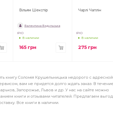
Вільям Шекспір
Чарлі Чаплін
Валентина Вздульська
IPIO
IPIO
В наличии
В наличии
165
грн
275
грн
ить книгу Соломія Крушельницька недорого с адресной
висом, вам не придется долго ждать заказ. В течение
арьков, Запорожье, Львов и др. У нас на сайте можно
жанием книги и отзывами читателей. Предлагаем выго
тавку. Все книги в наличии.