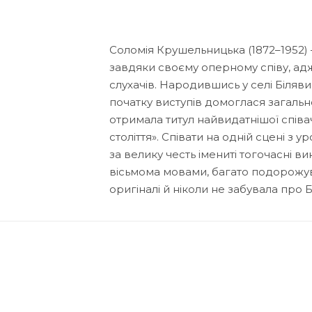
Соломія Крушельницька (1872–1952) –
завдяки своєму оперному співу, ад
слухачів. Народившись у селі Білявин
початку виступів домоглася загальн
отримала титул найвидатнішої співа
століття». Співати на одній сцені 
за велику честь імениті тогочасні ви
вісьмома мовами, багато подорожува
оригіналі й ніколи не забувала про 