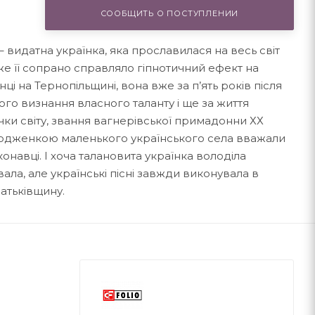
СООБЩИТЬ О ПОСТУПЛЕНИИ
 видатна українка, яка прославилася на весь світ
же її сопрано справляло гіпнотичний ефект на
ці на Тернопільщині, вона вже за п’ять років після
ого визнання власного таланту і ще за життя
чки світу, звання вагнерівської примадонни ХХ
з уродженкою маленького українського села вважали
конавці. І хоча талановита українка володіла
ла, але українські пісні завжди виконувала в
Батьківщину.