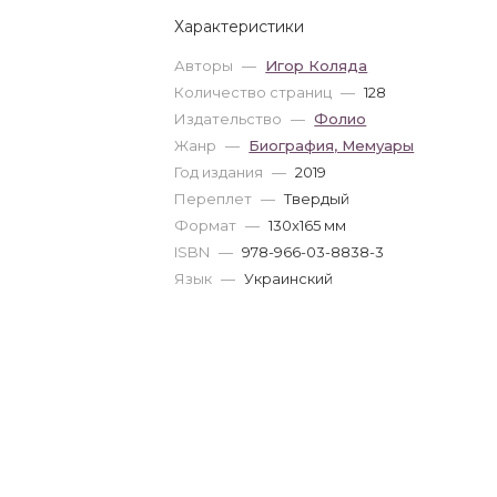
Характеристики
Авторы
—
Игор Коляда
Количество страниц
—
128
Издательство
—
Фолио
Жанр
—
Биография, Мемуары
Год издания
—
2019
Переплет
—
Твердый
Формат
—
130x165 мм
ISBN
—
978-966-03-8838-3
Язык
—
Украинский