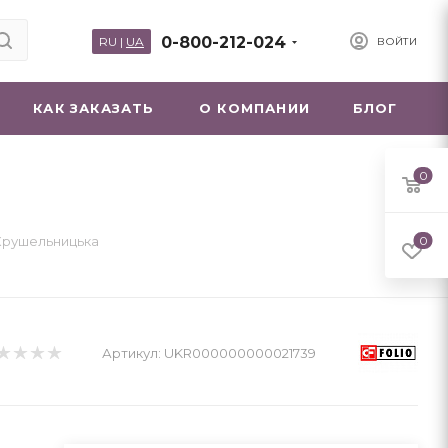
0-800-212-024
RU
|
UA
ВОЙТИ
КАК ЗАКАЗАТЬ
О КОМПАНИИ
БЛОГ
0
Крушельницька
0
Артикул:
UKR000000000021739