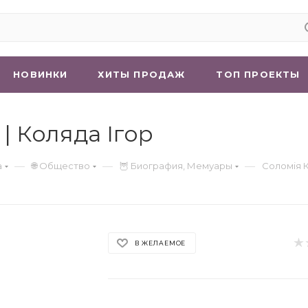
НОВИНКИ
ХИТЫ ПРОДАЖ
ТОП ПРОЕКТЫ
| Коляда Ігор
—
—
—
а
🌐 Общество
🦉 Биография, Мемуары
Соломія 
В ЖЕЛАЕМОЕ