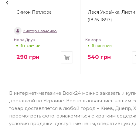
Симон Петлюра
Леся Українка. Листи
(1876-1897)
Виктор Савченко
Нора Друк
Комора
В наличии
В наличии
290
грн
540
грн
В интернет-магазине Book24 можно заказать и куп
доставкой по Украине. Воспользовавшись нашим сер
товар доставляется в любой город – Киев, Днепр, Х
просмотреть фото, ознакомиться с кратким содер
условия продажи: доступные цены, оперативную дос