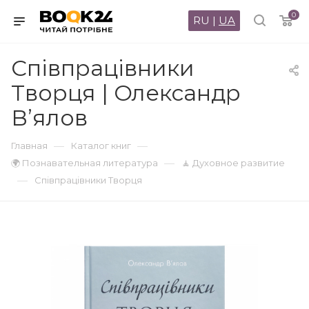
0
RU
|
UA
Співпрацівники
Творця | Олександр
В’ялов
—
—
Главная
Каталог книг
—
🌍 Познавательная литература
🧘 Духовное развитие
—
Співпрацівники Творця