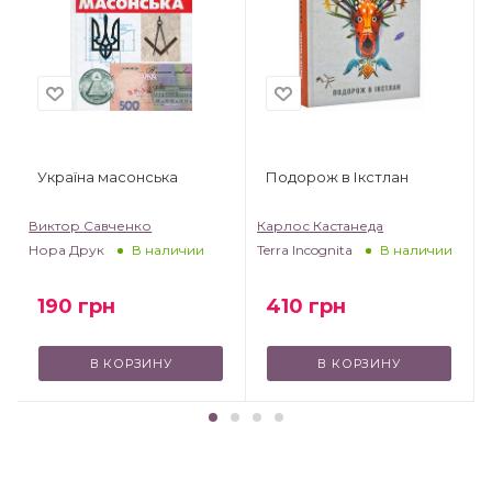
Україна масонська
Подорож в Ікстлан
Виктор Савченко
Карлос Кастанеда
Нора Друк
Terra Incognita
В наличии
В наличии
190
грн
410
грн
В КОРЗИНУ
В КОРЗИНУ