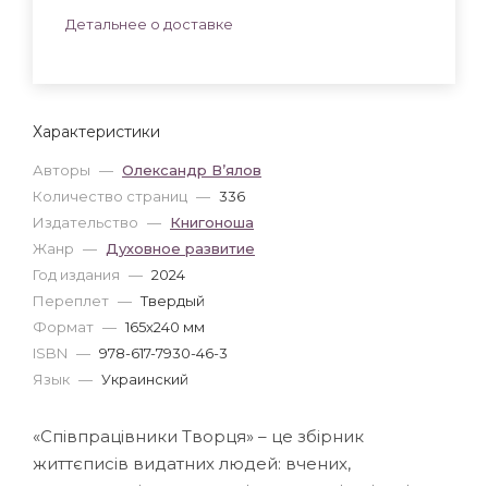
Детальнее о доставке
Характеристики
Авторы
—
Олександр В’ялов
Количество страниц
—
336
Издательство
—
Книгоноша
Жанр
—
Духовное развитие
Год издания
—
2024
Переплет
—
Твердый
Формат
—
165x240 мм
ISBN
—
978-617-7930-46-3
Язык
—
Украинский
«Співпрацівники Творця» – це збірник
життєписів видатних людей: вчених,