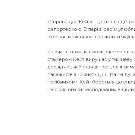
«Справа для Кейт» — дотепна детекти
репортеркою. В парі зі своїм улюб
втрачає можливості розкрити якусь
Разом із татом, кількома екстрава
стажером Кейт вирушає у тижневу м
дослідницькій станції працює її ма
пасажирів зникають цінні (та не ду
посібником», Кейт береться до спра
не після низки несподіваних відкрит