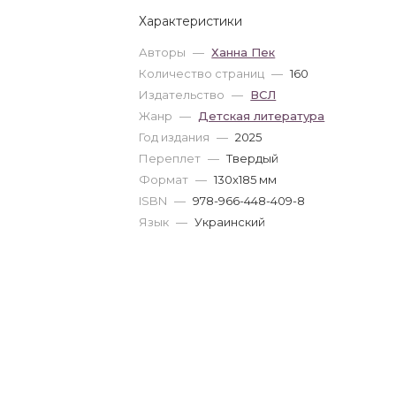
Характеристики
Авторы
—
Ханна Пек
Количество страниц
—
160
Издательство
—
ВСЛ
Жанр
—
Детская литература
Год издания
—
2025
Переплет
—
Твердый
Формат
—
130x185 мм
ISBN
—
978-966-448-409-8
Язык
—
Украинский