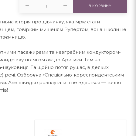
В КОРЗИНУ
вна історія про дівчинку, яка мріє стати
ленцем, говірким мишеням Рупертом, вона ніколи не
 таємницю.
гантними пасажирами та незграбним кондуктором-
андрівку потягом аж до Арктики. Там на
ма-науковиця. Та щойно потяг рушає, в деяких
же) речі. Озброєна ­«Спеціально-кореспондентським
ви. Але швидко розплутати її не вдасться — точно
тів!