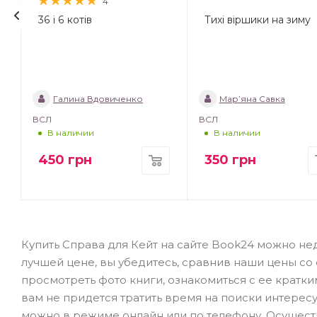
4
36 і 6 котів
Тихі віршики на зиму
Галина Вдовиченко
Мар’яна Савка
ВСЛ
ВСЛ
В наличии
В наличии
450
грн
350
грн
Купить Справа для Кейт на сайте Book24 можно не
лучшей цене, вы убедитесь, сравнив наши цены со
просмотреть фото книги, ознакомиться с ее кратк
вам не придется тратить время на поиски интересу
можно в режиме онлайн или по телефону. Осуществ