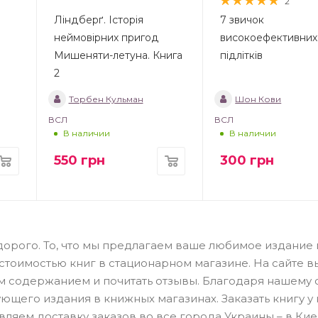
2
Ліндберґ. Історія
7 звичок
неймовірних пригод
високоефективних
Мишеняти-летуна. Книга
підлітків
2
Торбен Кульман
Шон Кови
ВСЛ
ВСЛ
В наличии
В наличии
550
грн
300
грн
дорого. То, что мы предлагаем ваше любимое издание 
 стоимостью книг в стационарном магазине. На сайте 
им содержанием и почитать отзывы. Благодаря нашему 
ющего издания в книжных магазинах. Заказать книгу у 
ляем доставку заказов во все города Украины – в Кие