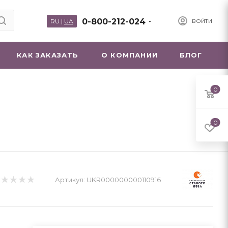
0-800-212-024
RU
|
UA
ВОЙТИ
КАК ЗАКАЗАТЬ
О КОМПАНИИ
БЛОГ
0
0
Артикул:
UKR000000000110916