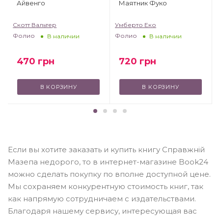
Айвенго
Маятник Фуко
Скотт Вальтер
Умберто Еко
Фолио
Фолио
В наличии
В наличии
470
грн
720
грн
В КОРЗИНУ
В КОРЗИНУ
Если вы хотите заказать и купить книгу Справжній
Мазепа недорого, то в интернет-магазине Book24
можно сделать покупку по вполне доступной цене.
Мы сохраняем конкурентную стоимость книг, так
как напрямую сотрудничаем с издательствами.
Благодаря нашему сервису, интересующая вас