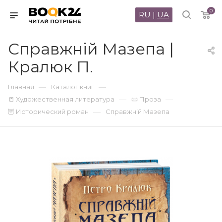
0
RU
|
UA
Справжній Мазепа |
Кралюк П.
—
—
Главная
Каталог книг
—
—
📒 Художественная литература
📜 Проза
—
🦉 Исторический роман
Справжній Мазепа