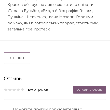
Кралюк обігрує не лише сюжети та епізоди
«Тараса Бульби», «Вія», а й біографію Гоголя,
Пушкіна, Шевченка, Івана Мазепи. Героями
роману, як і в гоголівських творах, стають сміх,
загальна гра, гротеск.
ОТЗЫВЫ
Отзывы
Нет оценок
ОСТАВИТЬ ОТЗЫВ
Помогите другим пользователям с