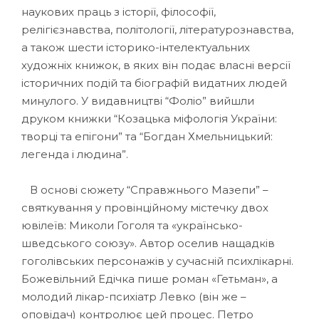
наукових праць з історії, філософії,
релігієзнавства, політології, літературознавства,
а також шести історико-інтелектуальних
художніх книжок, в яких він подає власні версії
історичних подій та біографій видатних людей
минулого. У видавництві “Фоліо” вийшли
друком книжки “Козацька міфологія України:
творці та епігони” та “Богдан Хмельницький:
легенда і людина”.
В основі сюжету “Справжнього Мазепи” –
святкування у провінційному містечку двох
ювілеїв: Миколи Гоголя та «українсько-
шведського союзу». Автор оселив нащадків
гоголівських персонажів у сучасній психлікарні.
Божевільний Едічка пише роман «Гетьман», а
молодий лікар-психіатр Левко (він же –
оповідач) контролює цей процес. Петро