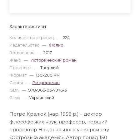
Характеристики
Количество страниц
—
224
Издательство
—
Фолио
Год издания
—
2017
Жанр
—
Исторический роман
Переплет
—
Твердый
Формат
—
130x200 мм
Серия
—
Ретророман
ISBN
—
978-966-03-7976-3
Язык
—
Украинский
Петро Кралюк (нар. 1958 р.) – доктор
філософських наук, професор, перший
проректор Національного університету
«Острозька академія». Автор понад 150