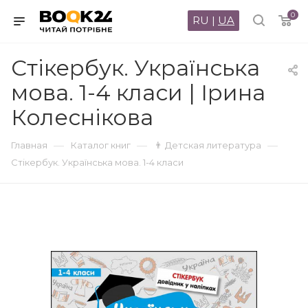
0
RU
|
UA
Стікербук. Українська
мова. 1-4 класи | Ірина
Колеснікова
—
—
—
Главная
Каталог книг
👨 Детская литература
Стікербук. Українська мова. 1-4 класи