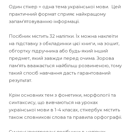
Один стікер = одна тема української мови. Цей
практичний формат сприяє найкращому
запам’ятовуванню інформації.
Посібник містить 32 наліпки. Їх можна наклеїти
на підставку з обкладинки цієї книги, на зошит,
обгортку підручника або будь-який інший
предмет, який завжди перед очима. Зорова
пам’ять вважається найбільш розвиненою, тому
такий спосіб навчання дасть гарантований
результат.
Крім основних тем з фонетики, морфології та
синтаксису, що вивчаються на уроках
української мови в 1-4 класах, стікербук містить
також словникові слова та правила орфографії.
Сучасні ілюстровані посібники в наліпках