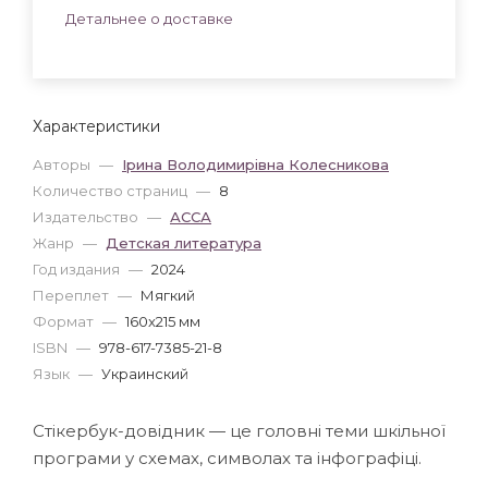
Детальнее о доставке
Характеристики
Авторы
—
Ірина Володимирівна Колесникова
Количество страниц
—
8
Издательство
—
АССА
Жанр
—
Детская литература
Год издания
—
2024
Переплет
—
Мягкий
Формат
—
160x215 мм
ISBN
—
978-617-7385-21-8
Язык
—
Украинский
Стікербук-довідник — це головні теми шкільної
програми у схемах, символах та інфографіці.