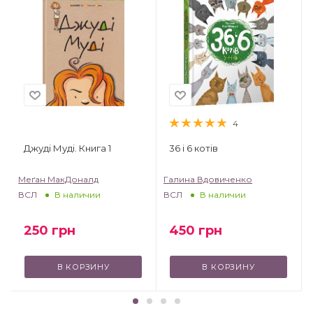
4
Джуді Муді. Книга 1
36 і 6 котів
Меґан МакДоналд
Галина Вдовиченко
ВСЛ
ВСЛ
В наличии
В наличии
250
грн
450
грн
В КОРЗИНУ
В КОРЗИНУ