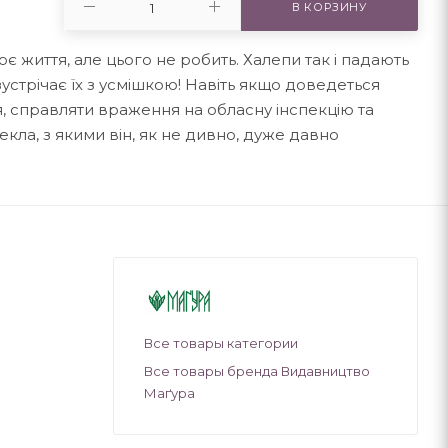
В КОРЗИНУ
оє життя, але цього не робить. Халепи так і падають
устрічає їх з усмішкою! Навіть якщо доведеться
тя, справляти враження на обласну інспекцію та
ла, з якими він, як не дивно, дуже давно
Все товары категории
Все товары бренда Видавництво
Маґура