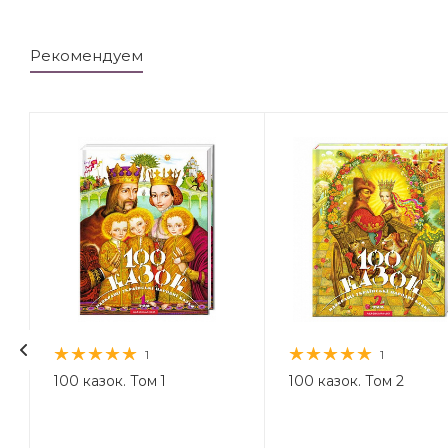
Рекомендуем
1
1
.
100 казок. Том 1
100 казок. Том 2