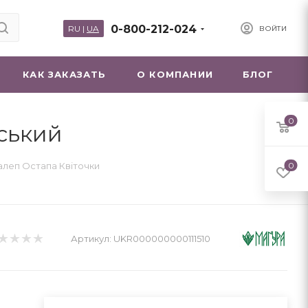
0-800-212-024
RU
|
UA
ВОЙТИ
КАК ЗАКАЗАТЬ
О КОМПАНИИ
БЛОГ
0
ський
алеп Остапа Квіточки
0
Артикул:
UKR000000000111510