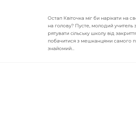
Остап Квіточка міг би нарікати на св
на голову? Пусте, молодий учитель з
рятувати сільську школу від закрит
побачитися з мешканцями самого пек
знайомий...