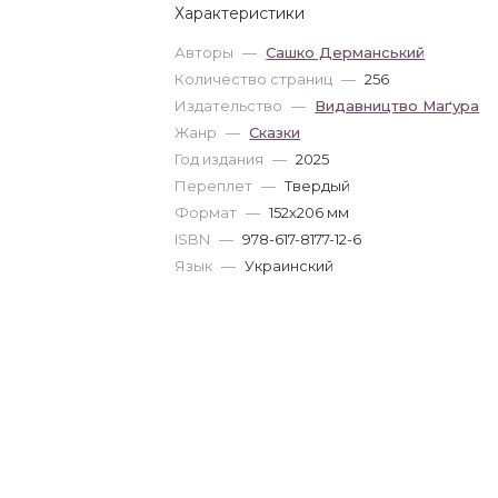
Характеристики
Авторы
—
Сашко Дерманський
Количество страниц
—
256
Издательство
—
Видавництво Маґура
Жанр
—
Сказки
Год издания
—
2025
Переплет
—
Твердый
Формат
—
152x206 мм
ISBN
—
978-617-8177-12-6
Язык
—
Украинский