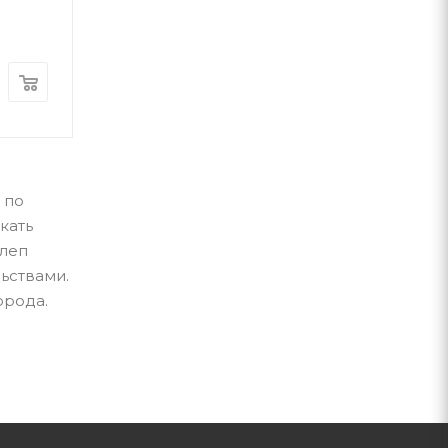
А-ба-ба-га-ла-ма-га
А-ба-ба-га-ла-ма-г
В наличии
В наличии
560
грн
340
грн
 по
кать
алеп
ьствами.
орода.