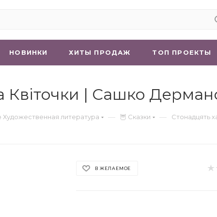
НОВИНКИ
ХИТЫ ПРОДАЖ
ТОП ПРОЕКТЫ
а Квіточки | Сашко Дерман
—
—
 Художественная литература
🦉 Сказки
Стонадцять х
В ЖЕЛАЕМОЕ