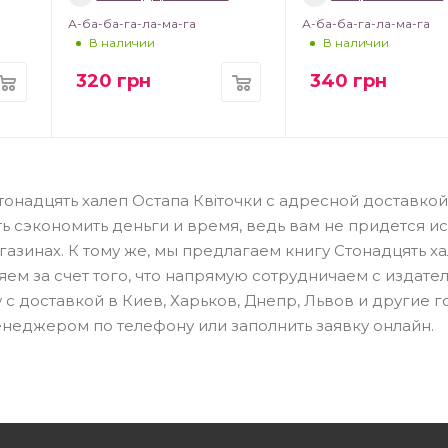
А-ба-ба-га-ла-ма-га
А-ба-ба-га-ла-ма-га
В наличии
В наличии
320
грн
340
грн
тонадцять халеп Остапа Квіточки с адресной доставкой
ь сэкономить деньги и время, ведь вам не придется ис
зинах. К тому же, мы предлагаем книгу Стонадцять х
ем за счет того, что напрямую сотрудничаем с издател
с доставкой в Киев, Харьков, Днепр, Львов и другие г
енеджером по телефону или заполнить заявку онлайн.