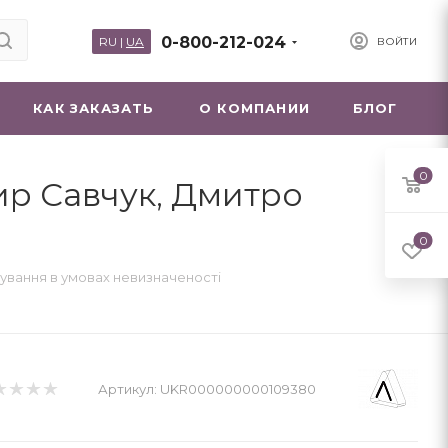
0-800-212-024
RU
|
UA
ВОЙТИ
КАК ЗАКАЗАТЬ
О КОМПАНИИ
БЛОГ
0
ир Савчук, Дмитро
0
ування в умовах невизначеності
Артикул:
UKR000000000109380