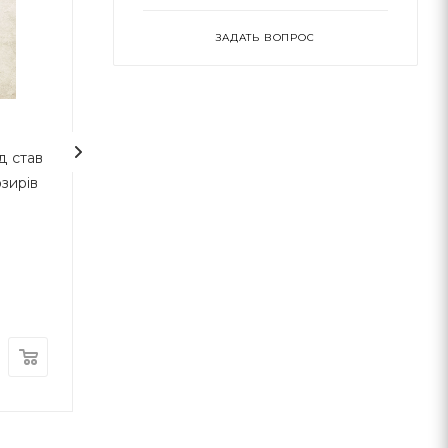
ЗАДАТЬ ВОПРОС
ід став
Передові країни. В
Зроблено на сов
зирів
очікуванні нового
"економічного дива"
Наш Формат
Наш Формат
В наличии
В наличии
195
грн
480
грн