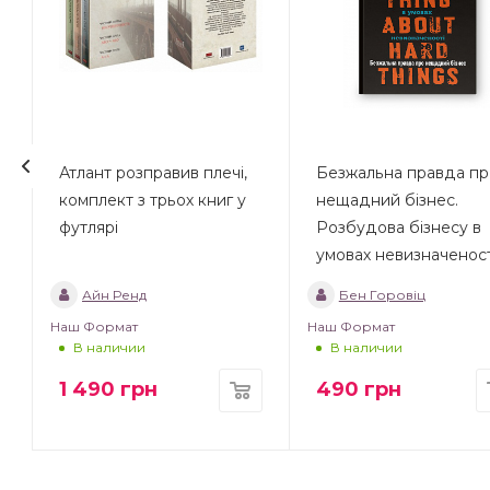
Атлант розправив плечі,
Безжальна правда пр
комплект з трьох книг у
нещадний бізнес.
футлярі
Розбудова бізнесу в
умовах невизначеност
Айн Ренд
Бен Горовіц
Наш Формат
Наш Формат
В наличии
В наличии
1 490
грн
490
грн