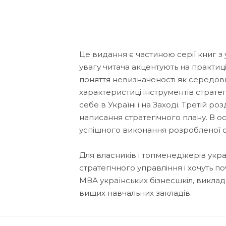
Це видання є частиною серії книг з 
увагу читача акцентують на практиц
поняття невизначеності як середов
характеристиці інструментів страте
себе в Україні і на Заході. Третій р
написання стратегічного плану. В 
успішного виконання розробленої ст
Для власників і топменеджерів укра
стратегічного управління і хочуть п
МВА українських бізнесшкіл, виклад
вищих навчальних закладів.