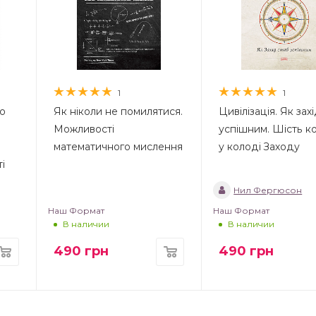
1
1
о
Як ніколи не помилятися.
Цивілізація. Як зах
Можливості
успішним. Шість ко
математичного мислення
у колоді Заходу
і
Нил Фергюсон
Наш Формат
Наш Формат
В наличии
В наличии
490
грн
490
грн