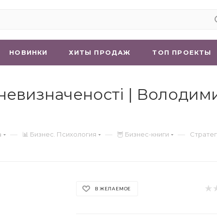
НОВИНКИ
ХИТЫ ПРОДАЖ
ТОП ПРОЕКТЫ
 невизначеності | Володим
—
—
—
а
📊 Бизнес. Психология
🦉 Бизнес-книги
Стратег
В ЖЕЛАЕМОЕ