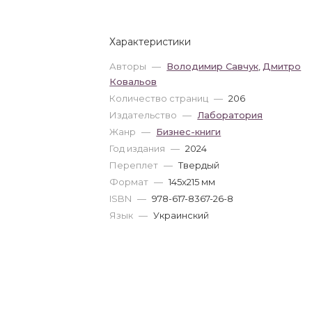
Характеристики
Авторы
—
Володимир Савчук
,
Дмитро
Ковальов
Количество страниц
—
206
Издательство
—
Лаборатория
Жанр
—
Бизнес-книги
Год издания
—
2024
Переплет
—
Твердый
Формат
—
145x215 мм
ISBN
—
978-617-8367-26-8
Язык
—
Украинский