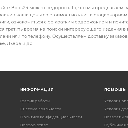
сайте Book24 можно недорого. То, что мы предлагаем 
сравнив наши цены со стоимостью книг в стационарном
ниги, ознакомиться с ее кратким содержанием и почита
тся тратить время на поиски интересующего издания в
нлайн или по телефону. Осуществляем доставку заказов
е, Львов и др.
ИНФОРМАЦИЯ
ПОМОЩЬ
График работы
Условия оп
Система лояльности
Условия до
Политика конфиденциальности
Возврат и 
Вопрос-ответ
Публичная 