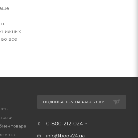
ваше
ть
 книжных
 во все
ПОДПИСАТЬСЯ НА РАССЫЛКУ
латы
ставки
0-800-212-024
обмен товара
оферта
info@book24.ua