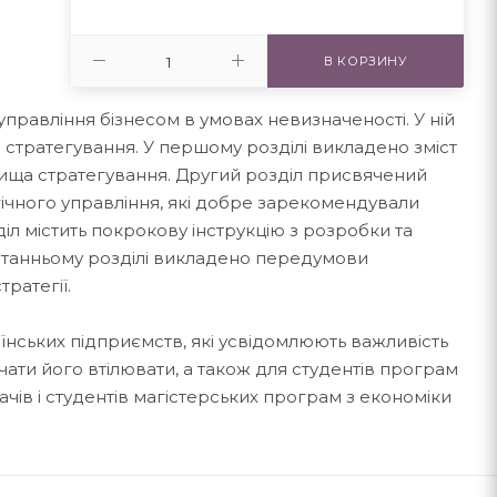
В КОРЗИНУ
управління бізнесом в умовах невизначеності. У ній
і стратегування. У першому розділі викладено зміст
ища стратегування. Другий розділ присвячений
гічного управління, які добре зарекомендували
озділ містить покрокову інструкцію з розробки та
останньому розділі викладено передумови
ратегії.
їнських підприємств, які усвідомлюють важливість
очати його втілювати, а також для студентів програм
ачів і студентів магістерських програм з економіки