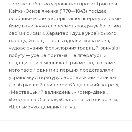
Творчість «батька української прози» Григорія
Квітки-Основ’яненка (1778—1843) посідає
особливе місце в історії нашої літератури. Саме
йому вітчизняна словесність завдячує багатьма
своїми рисами. Характер і душа українського
народу, його цінності та ідеали, жива мова,
чудове знання фольклорних традицій, звичаїв і
побуту — усе це притаманне літературній
спадщині письменника. Прикметно, що саме
його твори одними з перших представляли
українську літературу європейським читачам.
До збірки ввійшли твори «Салдацький патрет»,
«Мертвецький великдень», «Козир-дівка»,
«Сердешна Оксана», «Сватання на Гончарівці»,
«Шельменко-денщик» та інші.