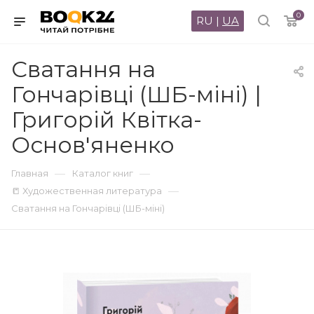
0
RU
|
UA
Сватання на
Гончарівці (ШБ-міні) |
Григорій Квітка-
Основ'яненко
—
—
Главная
Каталог книг
—
📒 Художественная литература
Сватання на Гончарівці (ШБ-міні)