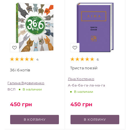
4
6
Триста поезій
36 і 6 котів
Ліна Костенко
Галина Вдовиченко
А-ба-ба-га-ла-ма-га
ВСЛ
В наличии
В наличии
450
грн
450
грн
В КОРЗИНУ
В КОРЗИНУ