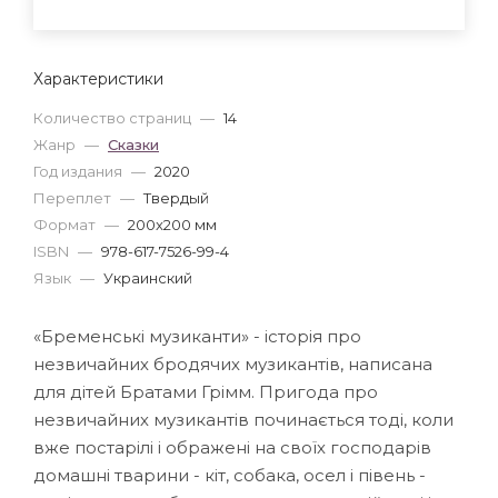
Характеристики
Количество страниц
—
14
Жанр
—
Сказки
Год издания
—
2020
Переплет
—
Твердый
Формат
—
200x200 мм
ISBN
—
978-617-7526-99-4
Язык
—
Украинский
«Бременські музиканти» - історія про
незвичайних бродячих музикантів, написана
для дітей Братами Грімм. Пригода про
незвичайних музикантів починається тоді, коли
вже постарілі і ображені на своїх господарів
домашні тварини - кіт, собака, осел і півень -