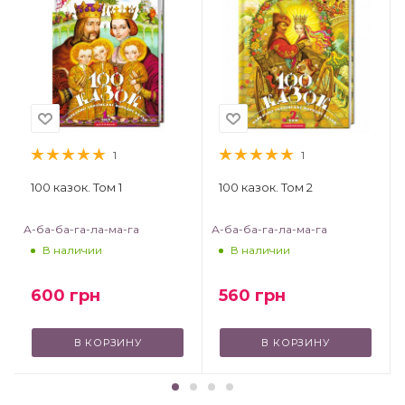
1
1
100 казок. Том 1
100 казок. Том 2
А-ба-ба-га-ла-ма-га
А-ба-ба-га-ла-ма-га
В наличии
В наличии
600
грн
560
грн
В КОРЗИНУ
В КОРЗИНУ