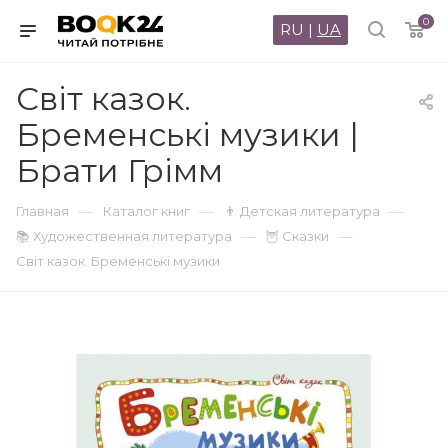
0
RU
|
UA
Світ казок.
Бременські музики |
Брати Грімм
—
—
—
Главная
Каталог книг
👨 Детская литература
—
—
📚 Художественная литература
🦉 Сказки
Світ казок. Бременські музики