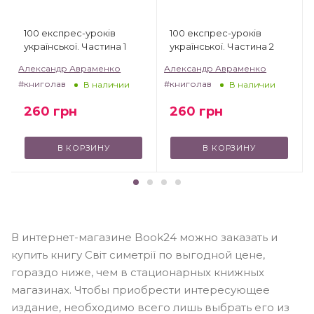
100 експрес-уроків
100 експрес-уроків
української. Частина 1
української. Частина 2
Александр Авраменко
Александр Авраменко
#книголав
#книголав
В наличии
В наличии
260
грн
260
грн
В КОРЗИНУ
В КОРЗИНУ
В интернет-магазине Book24 можно заказать и
купить книгу Світ симетрії по выгодной цене,
гораздо ниже, чем в стационарных книжных
магазинах. Чтобы приобрести интересующее
издание, необходимо всего лишь выбрать его из