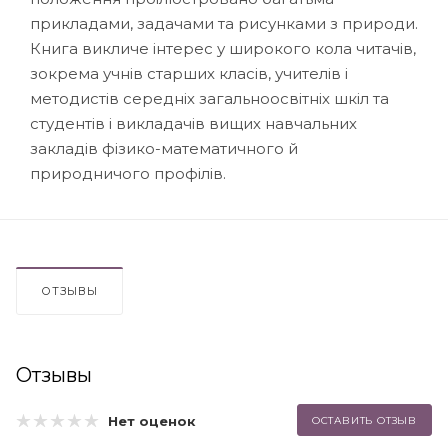
прикладами, задачами та рисунками з природи.
Книга викличе інтерес у широкого кола читачів,
зокрема учнів старших класів, учителів і
методистів середніх загальноосвітніх шкіл та
студентів і викладачів вищих навчальних
закладів фізико-математичного й
природничого профілів.
ОТЗЫВЫ
Отзывы
Нет оценок
ОСТАВИТЬ ОТЗЫВ