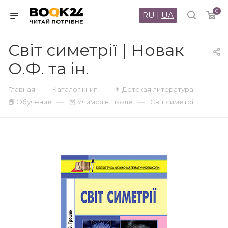
0
RU
|
UA
Світ симетрії | Новак
О.Ф. та ін.
—
—
—
Главная
Каталог книг
👨 Детская литература
—
—
📕 Обучение
🦉 Учимся в школе
Світ симетрії