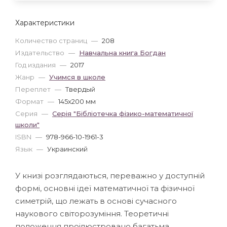
Характеристики
Количество страниц
—
208
Издательство
—
Навчальна книга Богдан
Год издания
—
2017
Жанр
—
Учимся в школе
Переплет
—
Твердый
Формат
—
145x200 мм
Серия
—
Серія "Бібліотечка фізико-математичної
школи"
ISBN
—
978-966-10-1961-3
Язык
—
Украинский
У книзі розглядаються, переважно у доступній
формі, основні ідеї математичної та фізичної
симетрій, що лежать в основі сучасного
наукового світорозуміння. Теоретичні
положення проілюстровано багатьма