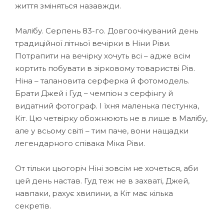
життя зміняться назавжди.
Малібу. Серпень 83-го. Довгоочікуваний день
традиційної літньої вечірки в Ніни Ріви.
Потрапити на вечірку хочуть всі – адже всім
кортить побувати в зірковому товаристві Рів.
Ніна – талановита серферка й фотомодель.
Брати Джей і Гуд – чемпіон з серфінгу й
видатний фотограф. І їхня маленька пестунка,
Кіт. Цю четвірку обожнюють не в лише в Малібу,
але у всьому світі – тим паче, вони нащадки
легендарного співака Міка Ріви.
От тільки цьогоріч Ніні зовсім не хочеться, аби
цей день настав. Гуд теж не в захваті, Джей,
навпаки, рахує хвилини, а Кіт має кілька
секретів.