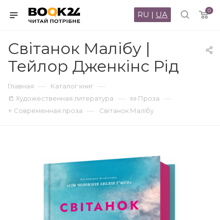
0
RU
|
UA
Світанок Малібу |
Тейлор Дженкінс Рід
—
—
Главная
Каталог книг
—
—
📒 Художественная литература
📜 Проза
—
⭐ Современная проза
Світанок Малібу