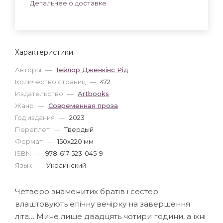
Детальнее о доставке
Характеристики
Авторы
—
Тейлор Дженкінс Рід
Количество страниц
—
472
Издательство
—
Artbooks
Жанр
—
Современная проза
Год издания
—
2023
Переплет
—
Твердый
Формат
—
150x220 мм
ISBN
—
978-617-523-045-9
Язык
—
Украинский
Четверо знаменитих братів і сестер
влаштовують епічну вечірку на завершення
літа… Мине лише двадцять чотири години, а їхні