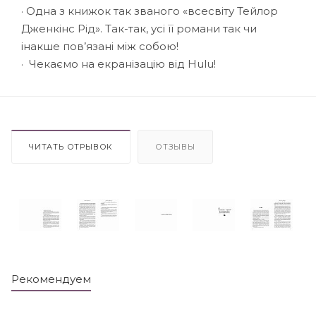
· Одна з книжок так званого «всесвіту Тейлор
Дженкінс Рід». Так-так, усі її романи так чи
інакше пов’язані між собою!
· Чекаємо на екранізацію від Hulu!
ЧИТАТЬ ОТРЫВОК
ОТЗЫВЫ
Рекомендуем