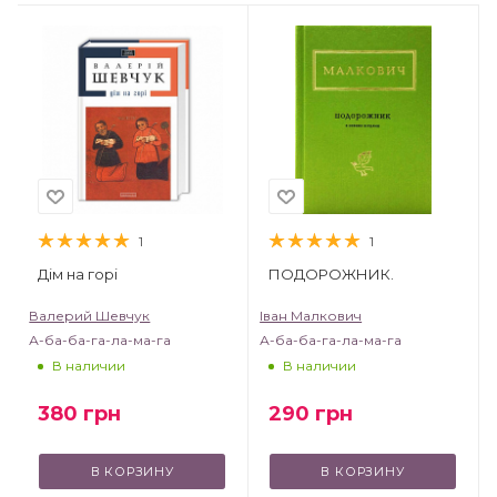
1
1
Дім на горі
ПОДОРОЖНИК.
Валерий Шевчук
Іван Малкович
А-ба-ба-га-ла-ма-га
А-ба-ба-га-ла-ма-га
В наличии
В наличии
380
грн
290
грн
В КОРЗИНУ
В КОРЗИНУ