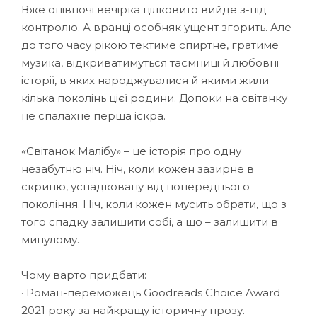
Вже опівночі вечірка цілковито вийде з-під
контролю. А вранці особняк ущент згорить. Але
до того часу рікою тектиме спиртне, гратиме
музика, відкриватимуться таємниці й любовні
історії, в яких народжувалися й якими жили
кілька поколінь цієї родини. Допоки на світанку
не спалахне перша іскра.
«Світанок Малібу» – це історія про одну
незабутню ніч. Ніч, коли кожен зазирне в
скриню, успадковану від попереднього
покоління. Ніч, коли кожен мусить обрати, що з
того спадку залишити собі, а що – залишити в
минулому.
Чому варто придбати:
· Роман-переможець Goodreads Choice Award
2021 року за найкращу історичну прозу.