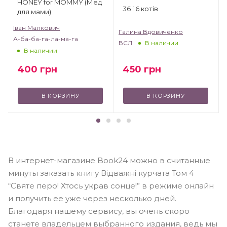
HONEY for MOMMY (Мед
36 і 6 котів
для мами)
Іван Малкович
Галина Вдовиченко
А-ба-ба-га-ла-ма-га
ВСЛ
В наличии
В наличии
450
грн
400
грн
В КОРЗИНУ
В КОРЗИНУ
В интернет-магазине Book24 можно в считанные
минуты заказать книгу Відважні курчата Том 4
“Святе перо! Хтось украв сонце!” в режиме онлайн
и получить ее уже через несколько дней.
Благодаря нашему сервису, вы очень скоро
станете владельцем выбранного издания, ведь мы