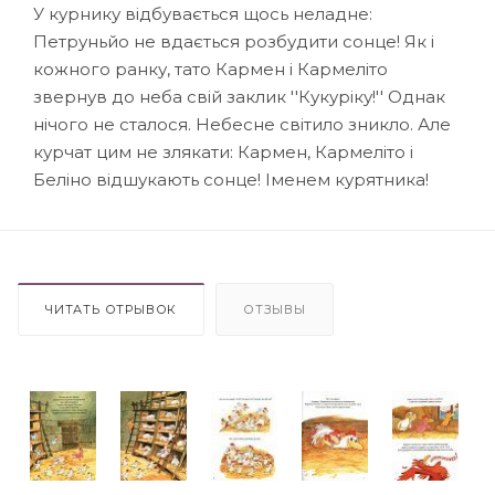
У курнику відбувається щось неладне:
Петруньйо не вдається розбудити сонце! Як і
кожного ранку, тато Кармен і Кармеліто
звернув до неба свій заклик ''Кукуріку!'' Однак
нічого не сталося. Небесне світило зникло. Але
курчат цим не злякати: Кармен, Кармеліто і
Беліно відшукають сонце! Іменем курятника!
ЧИТАТЬ ОТРЫВОК
ОТЗЫВЫ