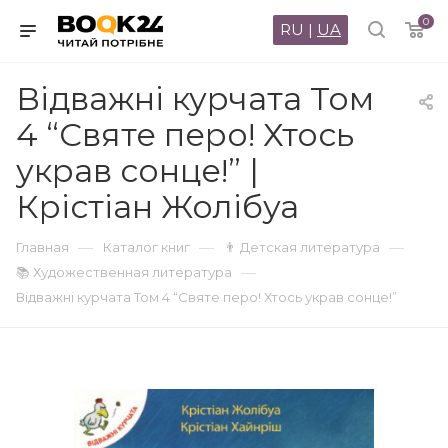
0
RU
|
UA
Відважні курчата Том
4 “Святе перо! Хтось
украв сонце!” |
Крістіан Жолібуа
—
—
—
Главная
Каталог книг
👨 Детская литература
—
📚 Художественная литература
Відважні курчата Том 4 “Святе перо! Хтось украв сонце!”