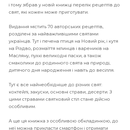
і тому зібрав у новій книжці перелік рецептів до
свят, які кожен може приготувати.
Видання містить 70 авторських рецептів,
розділені за найважливішими святами
українців. Тут і печена птиця на Новий рік, і кутя
на Різдво, розмаїття млинців і вареників на
Масляну, пухкі великодні паски, а також
смаколики до родинного свята на природі,
дитячого дня народження і навіть до весілля.
Тут є все найнеобхідніше до різних свят:
коктейлі, закуски, основні страви, десерти. З
цими стравами святковий стіл стане дійсно
особливим.
А ще ця книжка з особливою обкладинкою, до
неї можна прикласти смартфон і отримати