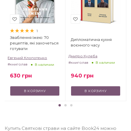
1
Зваблення їжею: 70
Дипломатична кухня
рецептів, які захочеться
воєнного часу
готувати
Дмитро Кулеба
Евгений Клопотенко
#книголав
В наличии
#книголав
В наличии
940
грн
630
грн
В КОРЗИНУ
В КОРЗИНУ
Купить Святкові страви на сайте Book24 можно