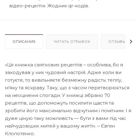
відео-рецепти. Жодних qr-кодів.
ОПИСАНИЕ
ЧИТАТЬ ОТРЫВОК
ОТЗЫВЫ
«Ця книжка святкових рецептів – особлива, бо я
закодував у них чудовий настрій. Адже коли ви
готуєте, то вивільняєте безмежну радість: теплу,
м’яку та яскраву. Таку, що з часом перетворюється
на неоціненні спогади. У книжці зібрано 70
рецептів, що допоможуть посилити щастя та
зробити його максимально відчутним і помітним. І я
дуже ціную таку можливість — бути з вами під час
найчудовіших митей у вашому житті». –
Євген
Клопотенко
.