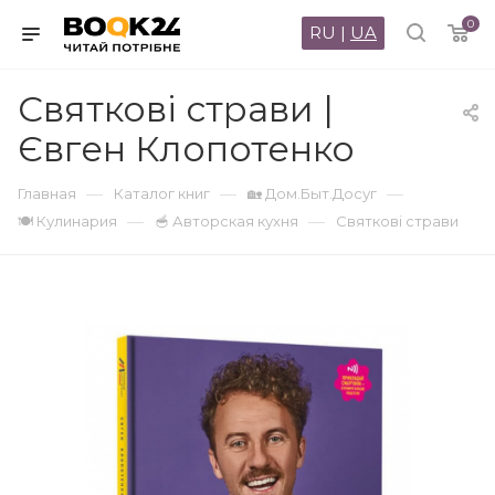
0
RU
|
UA
Святкові страви |
Євген Клопотенко
—
—
—
Главная
Каталог книг
🏡 Дом.Быт.Досуг
—
—
🍽 Кулинария
🥣 Авторская кухня
Святкові страви