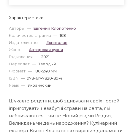
Характеристики
Авторы
—
Евгений Клопотенко
Количество страниц
—
168
Издательство
—
#книголав
Жанр
—
Авторская кухня
Год издания
—
2021
Переплет
—
Твердый
Формат
—
180x240 мм
ISBN
—
978-617-7820-89-4
Язык
—
Украинский
Шукаєте рецепти, щоб здивувати своїх гостей
іприготувати незабутні страви на свята, які
наближаються – чи це Новий рік, чи Різдво,
Великдень чи день народження? Кулінарний
експерт Євген Клопотенко вирішив допомогти