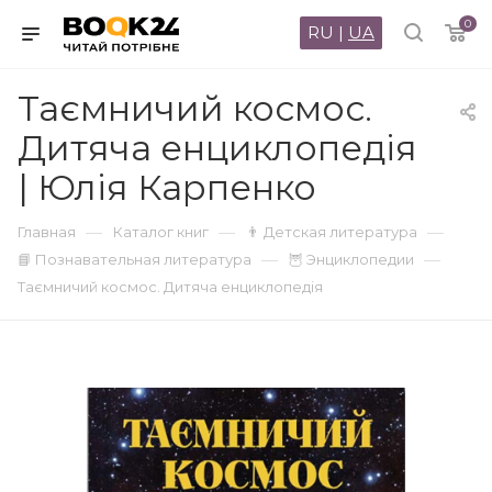
0
RU
|
UA
Таємничий космос.
Дитяча енциклопедія
| Юлія Карпенко
—
—
—
Главная
Каталог книг
👨 Детская литература
—
—
📘 Познавательная литература
🦉 Энциклопедии
Таємничий космос. Дитяча енциклопедія