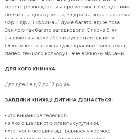
просто розповідається про космос і все, що з ним
пов’язано: дослідження, відкриття, зоряні системи,
чорні діри. Інформації дуже багато, адже поза
Землею так багато загадкового. От хоча б, як
з’являються зірки або чи рухаються планети.
Оформлення книжки дуже красиве – весь текст
папері темного кольору і наче всіяному зірками.
ДЛЯ КОГО КНИЖКА
Для дітей від 7 до 13 років.
ЗАВДЯКИ КНИЖЦІ ДИТИНА ДІЗНАЄТЬСЯ:
▪ хто винайшов телескоп,
▪ з якою швидкістю літають супутники,
▪ хто і коли першим відправився у космос,
▪ скільки нових зірок з’являється щороку.