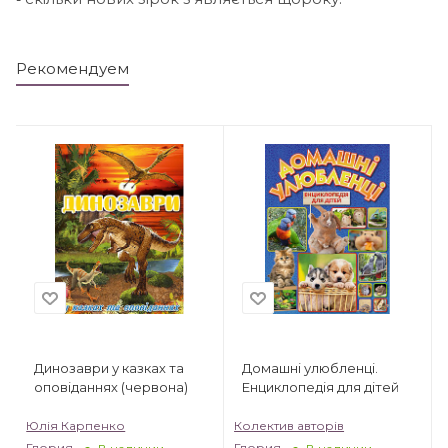
Рекомендуем
Динозаври у казках та
Домашні улюбленці.
оповіданнях (червона)
Енциклопедія для дітей
Юлія Карпенко
Колектив авторів
Глория
Глория