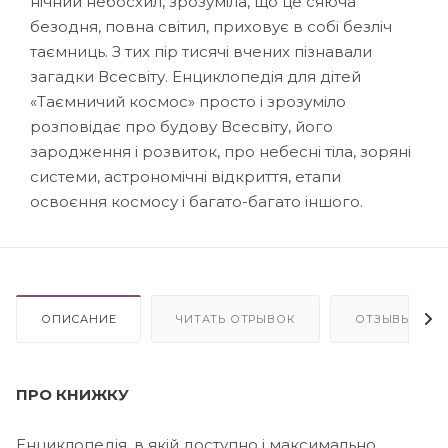
нічний небосхил, зрозуміла, що це сяюча
безодня, повна світил, приховує в собі безліч
таємниць. З тих пір тисячі вчених пізнавали
загадки Всесвіту. Енциклопедія для дітей
«Таємничий космос» просто і зрозуміло
розповідає про будову Всесвіту, його
зародження і розвиток, про небесні тіла, зоряні
системи, астрономічні відкриття, етапи
освоєння космосу і багато-багато іншого.
ОПИСАНИЕ
ЧИТАТЬ ОТРЫВОК
ОТЗЫВЫ
ПРО КНИЖКУ
Енциклопедія, в якій доступно і максимально