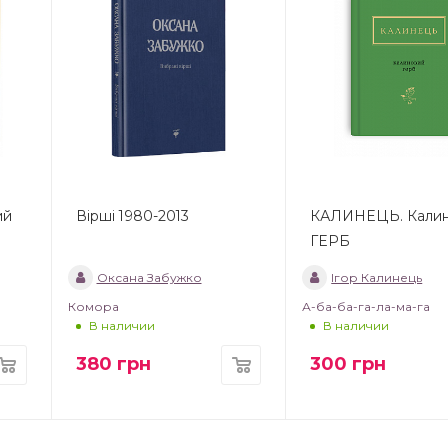
ий
Вірші 1980-2013
КАЛИНЕЦЬ. Кали
ГЕРБ
Оксана Забужко
Ігор Калинець
Комора
А-ба-ба-га-ла-ма-га
В наличии
В наличии
380
грн
300
грн