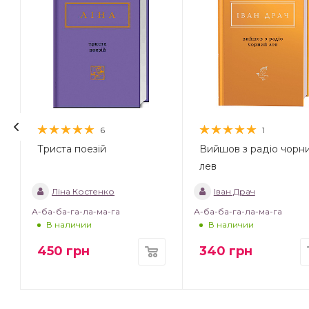
6
1
Триста поезій
Вийшов з радіо чорн
лев
Ліна Костенко
Іван Драч
А-ба-ба-га-ла-ма-га
А-ба-ба-га-ла-ма-га
В наличии
В наличии
450
грн
340
грн