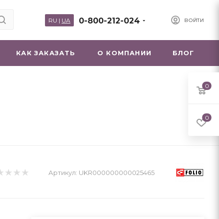
0-800-212-024
RU
|
UA
ВОЙТИ
КАК ЗАКАЗАТЬ
О КОМПАНИИ
БЛОГ
0
0
Артикул:
UKR000000000025465