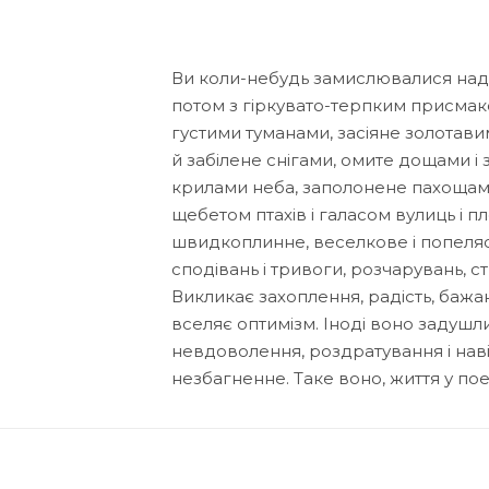
Ви коли-небудь замислювалися над т
потом з гіркувато-терпким присмак
густими туманами, засіяне золотави
й забілене снігами, омите дощами 
крилами неба, заполонене пахощами к
щебетом птахів і галасом вулиць і п
швидкоплинне, веселкове і попеляст
сподівань і тривоги, розчарувань, ст
Викликає захоплення, радість, бажан
вселяє оптимізм. Іноді воно задушл
невдоволення, роздратування і нав
незбагненне. Таке воно, життя у по