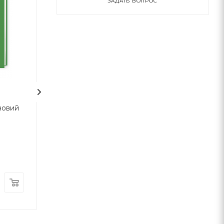
ЗАДАТЬ ВОПРОС
новий
Санітарочка РАЯ.
Динамо Харків
Вибрані вірш
Олександр Ірванець
Сергій Жадан
А-ба-ба-га-ла-ма-га
А-ба-ба-га-ла-ма-г
В наличии
В наличии
200
грн
390
грн