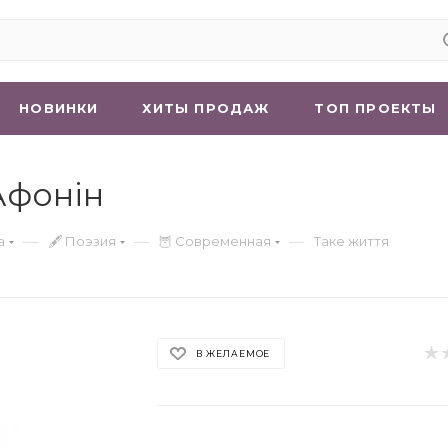
НОВИНКИ
ХИТЫ ПРОДАЖ
ТОП ПРОЕКТЫ
Афонін
—
—
—
а
🖋 Поэзия
🦉 Современная
Таке життя
В ЖЕЛАЕМОЕ