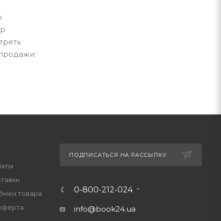
о
ар
треть
 продажи:
ПОДПИСАТЬСЯ НА РАССЫЛКУ
латы
ставки
0-800-212-024
обмен товара
оферта
info@book24.ua