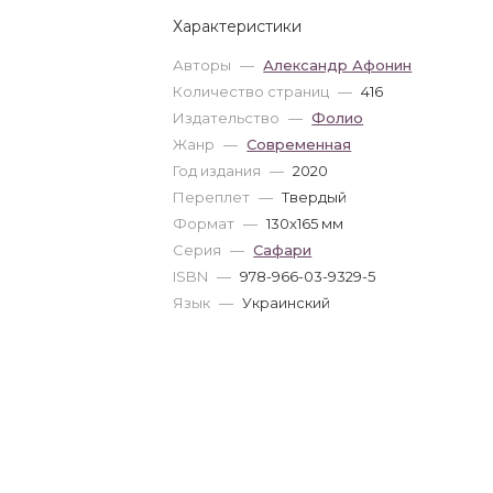
Характеристики
Авторы
—
Александр Афонин
Количество страниц
—
416
Издательство
—
Фолио
Жанр
—
Современная
Год издания
—
2020
Переплет
—
Твердый
Формат
—
130x165 мм
Серия
—
Сафари
ISBN
—
978-966-03-9329-5
Язык
—
Украинский