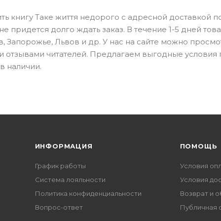
ть книгу Таке життя недорого с адресной доставкой п
 придется долго ждать заказ. В течение 1-5 дней тов
в, Запорожье, Львов и др. У нас на сайте можно просмо
 и отзывами читателей. Предлагаем выгодные условия
в наличии.
ИНФОРМАЦИЯ
ПОМОЩЬ
График работы
Условия оп
Система лояльности
Условия до
Политика конфиденциальности
Возврат и 
Вопрос-ответ
Публичная 