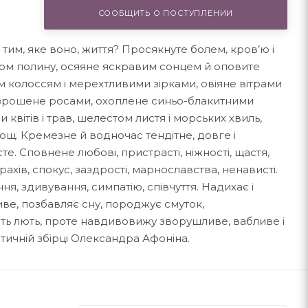
СООБЩИТЬ О ПОСТУПЛЕНИИ
им, яке воно, життя? Просякнуте болем, кров’ю і
ом полину, осяяне яскравим сонцем й оповите
м колоссям і мерехтливими зірками, овіяне вітрами
і зрошене росами, охоплене синьо-блакитними
вітів і трав, шелес­том листя і морських хвиль,
лощ. Кремезне й водночас тендітне, довге і
е. Сповнене любові, пристрасті, ніжності, щастя,
рахів, спокус, заздрості, марнославства, ненависті.
ня, здивування, симпатію, співчуття. Надихає і
иве, позбавляє сну, породжує смуток,
іть лють, проте навдивовижу зворушливе, вабливе і
етичній збірці Олександра Афоніна.