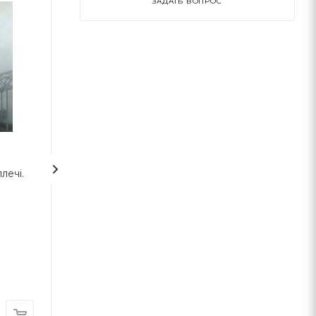
ЗАДАТЬ ВОПРОС
лечі.
Атлант розправив плечі.
Імперія ангелів
Частина третя. А є А
Айн Ренд
Бернар Верб
Наш Формат
Terra Incognita
В наличии
В наличии
470
грн
530
грн