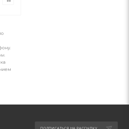
по
фону.
вы.
вка
ением
ПОДПИСАТЬСЯ НА РАССЫЛКУ