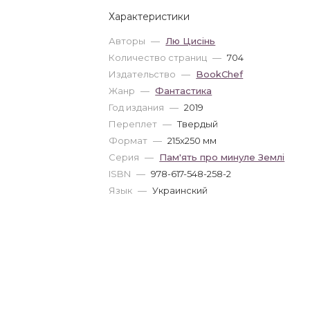
Характеристики
Авторы
—
Лю Цисінь
Количество страниц
—
704
Издательство
—
BookChef
Жанр
—
Фантастика
Год издания
—
2019
Переплет
—
Твердый
Формат
—
215x250 мм
Серия
—
Пам'ять про минуле Землі
ISBN
—
978-617-548-258-2
Язык
—
Украинский