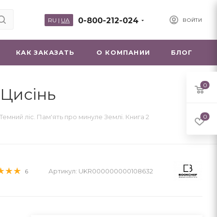
0-800-212-024
RU
|
UA
ВОЙТИ
КАК ЗАКАЗАТЬ
О КОМПАНИИ
БЛОГ
0
 Цисінь
Темний ліс. Пам'ять про минуле Землі. Книга 2
0
Артикул:
UKR000000000108632
6