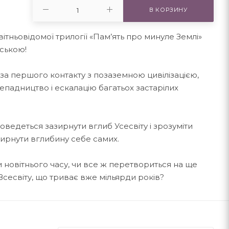
В КОРЗИНУ
тньовідомої трилогії «Пам’ять про минуле Землі»
нською!
а першого контакту з позаземною цивілізацією,
падництво і ескалацію багатьох застарілих
доведеться зазирнути вглиб Усесвіту і зрозуміти
азирнути вглибину себе самих.
 новітнього часу, чи все ж перетвориться на ще
Всесвіту, що триває вже мільярди років?