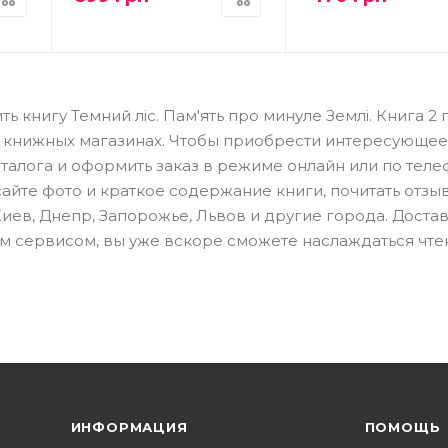
ь книгу Темний ліс. Пам'ять про минуле Землі. Книга 2 
х книжных магазинах. Чтобы приобрести интересующее
талога и оформить заказ в режиме онлайн или по теле
айте фото и краткое содержание книги, почитать отзы
иев, Днепр, Запорожье, Львов и другие города. Доста
м сервисом, вы уже вскоре сможете наслаждаться чт
ИНФОРМАЦИЯ
ПОМОЩЬ