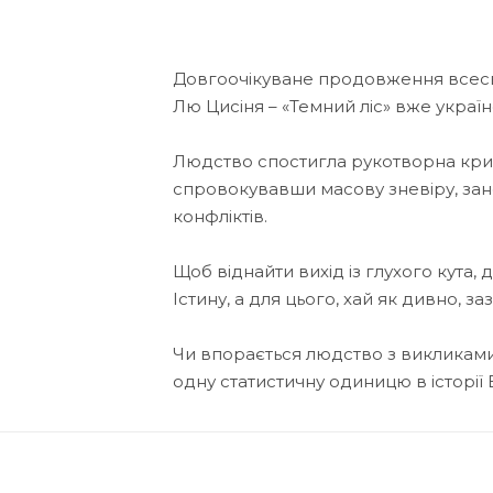
Довгоочікуване продовження всесві
Лю Цисіня – «Темний ліс» вже украї
Людство спостигла рукотворна криз
спровокувавши масову зневіру, зане
конфліктів.
Щоб віднайти вихід із глухого кута, 
Істину, а для цього, хай як дивно, з
Чи впорається людство з викликами
одну статистичну одиницю в історії 