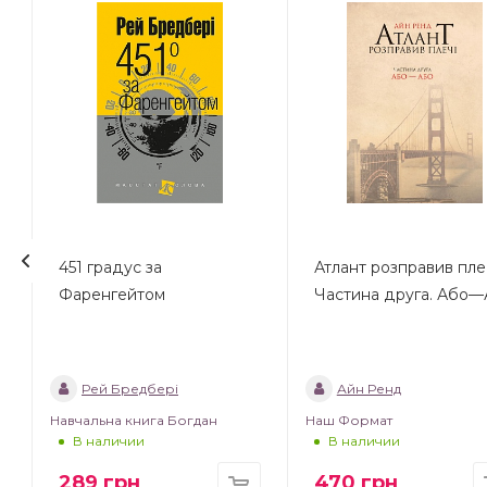
451 градус за
Атлант розправив плеч
Фаренгейтом
Частина друга. Або
Рей Бредбері
Айн Ренд
Навчальна книга Богдан
Наш Формат
В наличии
В наличии
289
грн
470
грн