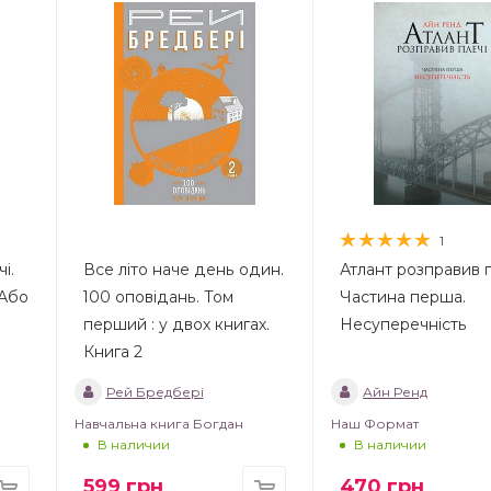
1
і.
Все літо наче день один.
Атлант розправив п
—Або
100 оповідань. Том
Частина перша.
перший : у двох книгах.
Несуперечність
Книга 2
Рей Бредбері
Айн Ренд
Навчальна книга Богдан
Наш Формат
В наличии
В наличии
599
грн
470
грн