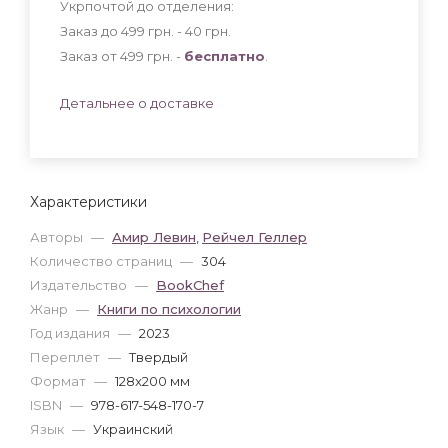
Укрпочтой до отделения:
Заказ до 499 грн. - 40
грн
.
Заказ от 499 грн. -
бесплатно
.
Детальнее о доставке
Характеристики
Авторы
—
Амир Левин
,
Рейчел Геллер
Количество страниц
—
304
Издательство
—
BookChef
Жанр
—
Книги по психологии
Год издания
—
2023
Переплет
—
Твердый
Формат
—
128x200 мм
ISBN
—
978-617-548-170-7
Язык
—
Украинский