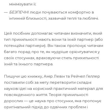
мінімізувати її;
БЕЗПЕЧНІ
люди почуваються комфортно в
інтимній близькості, зазвичай теплі та люблячі.
Цей посібник допомагає читачам визначити, який
тип прихильності мають вони та їхній партнер (або
потенційні партнери). Він також пропонує читачам
багато порад про те, як мудріше орієнтуватися у
своїх стосунках, враховуючи стиль прихильності
їхній та їхнього партнера.
Пишучи цю книжку, Амір Левін та Рейчел Геллер
поставили собі за мету перетворити складні
наукові ідеї на корисний практичний матеріал для
повсякденного життя. Теорія прихильності
дорослих — це наука про стосунки, яка пропонує
оригінальний підхід до одвічних проблем і