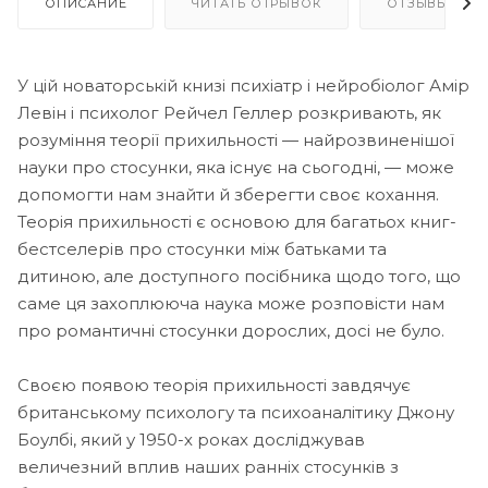
ОПИСАНИЕ
ЧИТАТЬ ОТРЫВОК
ОТЗЫВЫ
У цій новаторській книзі психіатр і нейробіолог Амір
Левін і психолог Рейчел Геллер розкривають, як
розуміння теорії прихильності — найрозвиненішої
науки про стосунки, яка існує на сьогодні, — може
допомогти нам знайти й зберегти своє кохання.
Теорія прихильності є основою для багатьох книг-
бестселерів про стосунки між батьками та
дитиною, але доступного посібника щодо того, що
саме ця захоплююча наука може розповісти нам
про романтичні стосунки дорослих, досі не було.
Своєю появою теорія прихильності завдячує
британському психологу та психоаналітику Джону
Боулбі, який у 1950-х роках досліджував
величезний вплив наших ранніх стосунків з