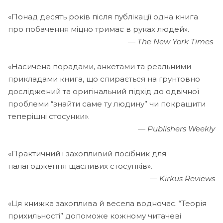
«Понад десять років після публікації одна книга
про побачення міцно тримає в руках людей».
— The New York Times
«Насичена порадами, анкетами та реальними
прикладами книга, що спирається на ґрунтовно
досліджений та оригінальний підхід до одвічної
проблеми “знайти саме ту людину” чи покращити
теперішні стосунки».
— Publishers Weekly
«Практичний і захопливий посібник для
налагодження щасливих стосунків».
— Kirkus Reviews
«Ця книжка захоплива й весела водночас. “Теорія
прихильності” допоможе кожному читачеві