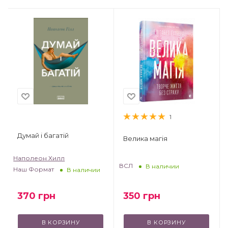
1
Думай і багатій
Велика магія
Наполеон Хилл
ВСЛ
В наличии
Наш Формат
В наличии
370
грн
350
грн
В КОРЗИНУ
В КОРЗИНУ