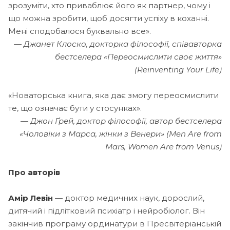
зрозуміти, хто приваблює його як партнер, чому і
що можна зробити, щоб досягти успіху в коханні.
Мені сподобалося буквально все».
— Джанет Клоско, докторка філософії, співавторка
бестселера «Переосмислити своє життя»
(Reinventing Your Life)
«Новаторська книга, яка дає змогу переосмислити
те, що означає бути у стосунках».
— Джон Ґрей, доктор філософії, автор бестселера
«Чоловіки з Марса, жінки з Венери» (Men Are from
Mars, Women Are from Venus)
Про авторів
Амір Левін
— доктор медичних наук, дорослий,
дитячий і підлітковий психіатр і нейробіолог. Він
закінчив програму ординатури в Пресвітеріанській