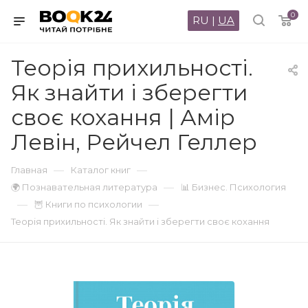
0
RU
|
UA
Теорія прихильності.
Як знайти і зберегти
своє кохання | Амір
Левін, Рейчел Геллер
—
—
Главная
Каталог книг
—
🌍 Познавательная литература
📊 Бизнес. Психология
—
—
🦉 Книги по психологии
Теорія прихильності. Як знайти і зберегти своє кохання