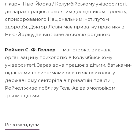
лікарні Нью-Йорка / Колумбійському університеті,
де зараз працює головним дослідником проекту,
спонсорованого Національним інститутом
здоров’я. Доктор Левін має приватну практику в
Нью-Йорку, де він живе зі своєю родиною.
Рейчел С. Ф. Геллер
— магістерка, вивчала
організаційну психологію в Колумбійському
університеті. Зараз вона працює з дітьми, батьками-
підлітками та системами освіти як психолог у
державному секторі та в приватній практиці.
Рейчел живе поблизу Тель-Авіва з чоловіком і
трьома дітьми.
Рекомендуем