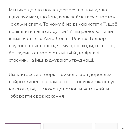
Ми вже давно покладаємося на науку, яка
підказує нам, що їсти, коли займатися спортом
і скільки спати. То чому б не використати її, щоб
поліпшити наші стосунки? У цій революційній
книзі вчені д-р Амір Левін і Рейчел Геллер
науково пояснюють, чому одні люди, на позір,
без зусиль створюють міцні й довірливі
стосунки, а інші відчувають труднощі.
Дізнайтеся, як теорія прихильності дорослих —
найрозвиненіша наука про стосунки, яка існує
на сьогодні, — може допомогти нам знайти
і зберегти своє кохання.