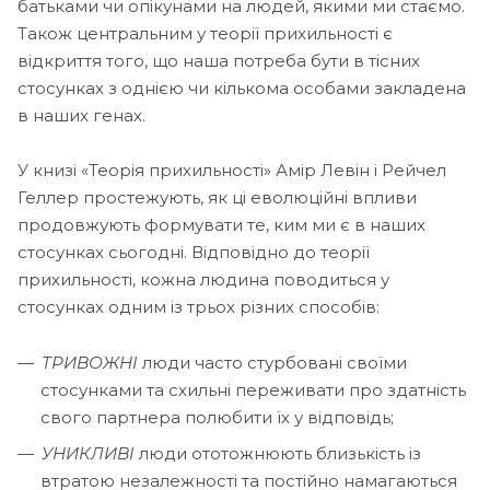
батьками чи опікунами на людей, якими ми стаємо.
Також центральним у теорії прихильності є
відкриття того, що наша потреба бути в тісних
стосунках з однією чи кількома особами закладена
в наших генах.
У книзі «Теорія прихильності» Амір Левін і Рейчел
Геллер простежують, як ці еволюційні впливи
продовжують формувати те, ким ми є в наших
стосунках сьогодні. Відповідно до теорії
прихильності, кожна людина поводиться у
стосунках одним із трьох різних способів:
ТРИВОЖНІ
люди часто стурбовані своїми
стосунками та схильні переживати про здатність
свого партнера полюбити їх у відповідь;
УНИКЛИВІ
люди ототожнюють близькість із
втратою незалежності та постійно намагаються