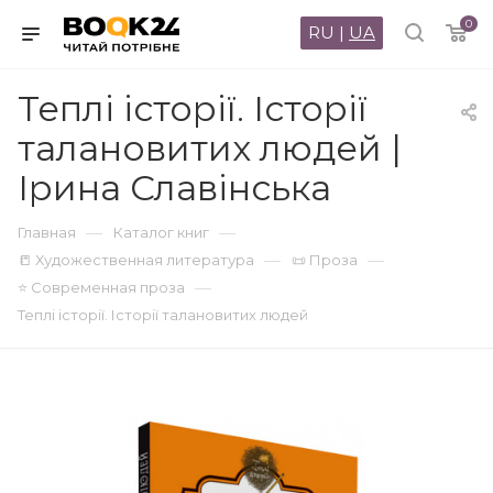
0
RU
|
UA
Теплі історії. Історії
талановитих людей |
Ірина Славінська
—
—
Главная
Каталог книг
—
—
📒 Художественная литература
📜 Проза
—
⭐ Современная проза
Теплі історії. Історії талановитих людей