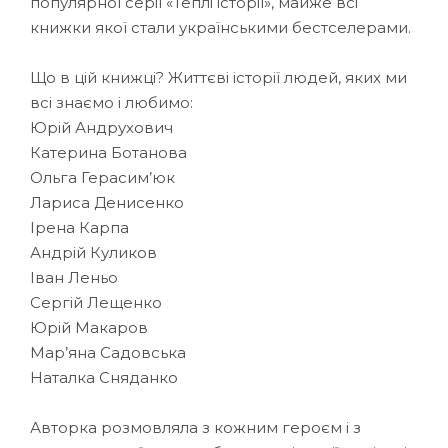
популярної серії «Теплі історії», майже всі
книжки якої стали українськими бестселерами.
Що в цій книжці? Життєві історії людей, яких ми
всі знаємо і любимо:
Юрiй Андрухович
Катерина Ботанова
Ольга Герасим’юк
Лариса Денисенко
Iрена Карпа
Андрiй Куликов
Iван Леньо
Сергiй Лещенко
Юрiй Макаров
Мар’яна Садовська
Наталка Сняданко
Авторка розмовляла з кожним героєм і з