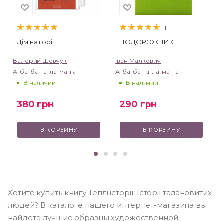
1
1
Дім на горі
ПОДОРОЖНИК.
Валерий Шевчук
Іван Малкович
А-ба-ба-га-ла-ма-га
А-ба-ба-га-ла-ма-га
В наличии
В наличии
380
грн
290
грн
В КОРЗИНУ
В КОРЗИНУ
Хотите купить книгу Теплі історії. Історії талановитих
людей? В каталоге нашего интернет-магазина вы
найдете лучшие образцы художественной