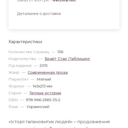
Детальнее о доставке
Характеристики
Количество страниц
—
136
Издательство
—
Брайт Стар Паблишинг
Год издания
—
2015
Жанр
—
Современная проза
Переплет
—
Мягкий
Формат
—
145x213 мм
Серия
—
Теплые истории
ISBN
—
978-966-2665-35-2
Язык
—
Украинский
«Історії талановитих людей» – продовження