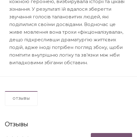
кожною героїнею, визбирувала історії та цікаві
зізнання. У результаті їй вдалося зберегти
звучання голосів талановитих людей, які
поділилися своїми досвідами. Водночас це
живе мовлення вона трохи «фікціоналізувала»,
дещо підкресливши драматургію життєвих
подій, адже іноді потрібен погляд збоку, щоби
помітити внутрішню логіку та зв’язки між ніби
випадковими збігами обставин.
ОТЗЫВЫ
Отзывы