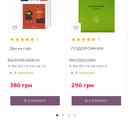
1
1
Дім на горі
ПОДОРОЖНИК.
Валерий Шевчук
Іван Малкович
А-ба-ба-га-ла-ма-га
А-ба-ба-га-ла-ма-га
В наличии
В наличии
380
грн
290
грн
В КОРЗИНУ
В КОРЗИНУ