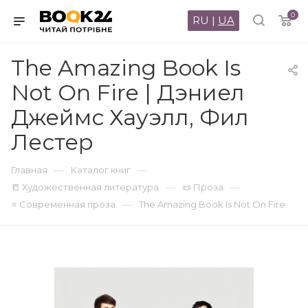
0
RU
|
UA
The Amazing Book Is
Not On Fire | Дэниел
Джеймс Хауэлл, Фил
Лестер
—
—
Главная
Каталог книг
—
—
📒 Художественная литература
📜 Проза
—
⭐ Современная проза
The Amazing Book Is Not On Fire