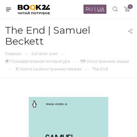
0
RU
|
UA
The End | Samuel
Beckett
—
—
Главная
Каталог книг
—
🌍 Познавательная литература
🗺 Иностранные языки
—
—
📒 Книги на иностранных языках
The End