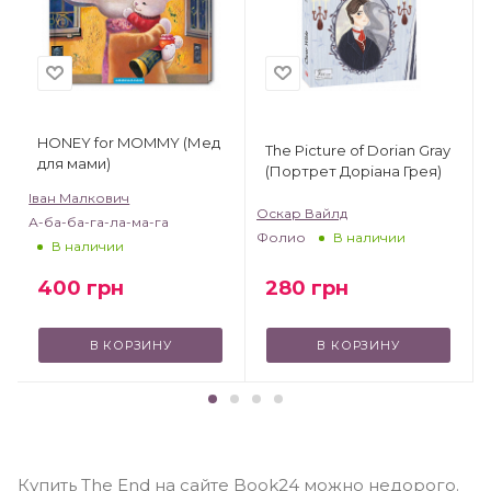
HONEY for MOMMY (Мед
The Picture of Dorian Gray
для мами)
(Портрет Доріана Грея)
Іван Малкович
Оскар Вайлд
А-ба-ба-га-ла-ма-га
Фолио
В наличии
В наличии
400
грн
280
грн
В КОРЗИНУ
В КОРЗИНУ
Купить The End на сайте Book24 можно недорого.