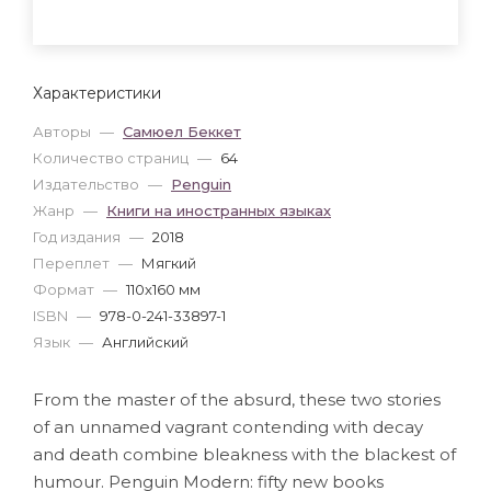
Характеристики
Авторы
—
Самюел Беккет
Количество страниц
—
64
Издательство
—
Penguin
Жанр
—
Книги на иностранных языках
Год издания
—
2018
Переплет
—
Мягкий
Формат
—
110x160 мм
ISBN
—
978-0-241-33897-1
Язык
—
Английский
From the master of the absurd, these two stories
of an unnamed vagrant contending with decay
and death combine bleakness with the blackest of
humour. Penguin Modern: fifty new books