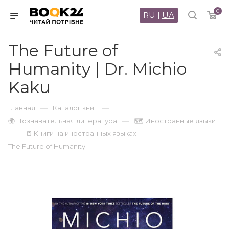
0
RU
|
UA
The Future of
Humanity | Dr. Michio
Kaku
—
—
Главная
Каталог книг
—
🌍 Познавательная литература
🗺 Иностранные языки
—
—
📒 Книги на иностранных языках
The Future of Humanity