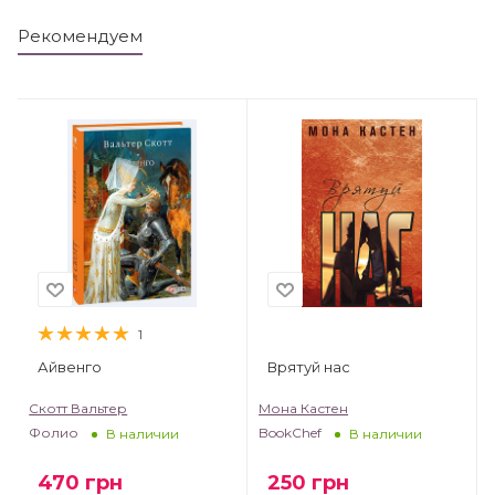
Рекомендуем
1
Айвенго
Врятуй нас
Скотт Вальтер
Мона Кастен
Фолио
BookChef
В наличии
В наличии
470
грн
250
грн