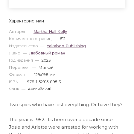
Характеристики
Авторы
—
Martha Hall Kelly
Количество страниц
—
512
Издательство
—
Yakaboo Publishing
Жанр
—
Любовный роман
Год издания
—
2023
Переплет
—
Мягкий
Формат
—
129x198 мм
ISBN
—
978-1-52915-895-3
Язык
—
Английский
Two spies who have lost everything. Or have they?
The year is 1952. It's been over a decade since
Josie and Arlette were arrested for working with