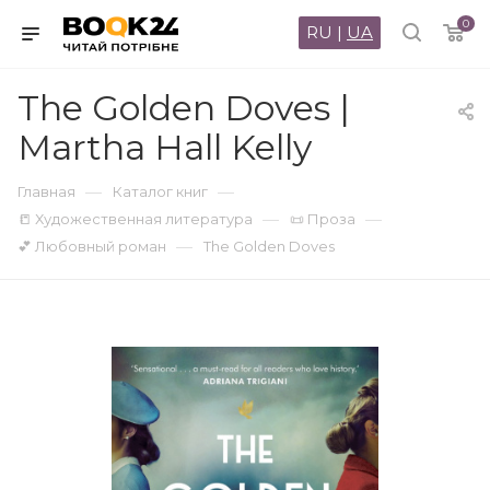
0
RU
|
UA
The Golden Doves |
Martha Hall Kelly
—
—
Главная
Каталог книг
—
—
📒 Художественная литература
📜 Проза
—
💕 Любовный роман
The Golden Doves