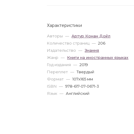
Характеристики
Авторы
—
Артур Конан Дойл
Количество страниц
—
206
Издательство
—
Знання
Жанр
—
Книги на иностранных языках
Год издания
—
2019
Переплет
—
Твердый
Формат
—
107x165 мм
ISBN
—
978-617-07-0671-3
Язык
—
Английский