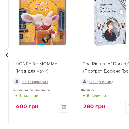
HONEY for MOMMY
The Picture of Dorian 
(Мед для мами)
(Портрет Доріана Гре
Іван Малкович
Оскар Вайлд
А-ба-ба-га-ла-ма-га
Фолио
В наличии
В наличии
400
грн
280
грн