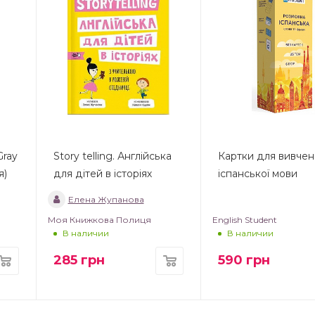
Gray
Story telling. Англійська
Картки для вивче
я)
для дітей в історіях
іспанської мови
Елена Жупанова
Моя Книжкова Полиця
English Student
В наличии
В наличии
285
грн
590
грн