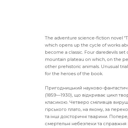
The adventure science-fiction novel 
which opens up the cycle of works ab
become a classic. Four daredevils set 
mountain plateau on which, on the pers
other prehistoric animals. Unusual trial
for the heroes of the book.
Пригодницький науково-фантастичн
(1859—1930), що відкриває цикл тв
класикою. Четверо сміливців виру
гірського плато, на якому, за пере
та інші доісторичні тварини. Попер
смертельні небезпеки та справжня 