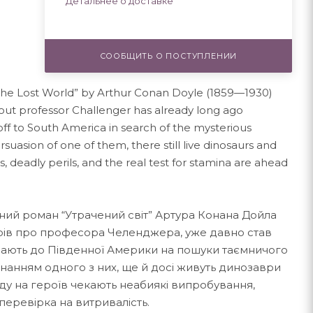
Детальнее о доставке
СООБЩИТЬ О ПОСТУПЛЕНИИ
“The Lost World” by Arthur Conan Doyle (1859—1930)
out professor Challenger has already long ago
off to South America in search of the mysterious
uasion of one of them, there still live dinosaurs and
s, deadly perils, and the real test for stamina are ahead
ий роман “Утрачений світ” Артура Конана Дойла
орів про професора Челенджера, уже давно став
шають до Південної Америки на пошуки таємничого
конанням одного з них, ще й досі живуть динозаври
еду на героїв чекають неабиякі випробування,
перевірка на витривалість.