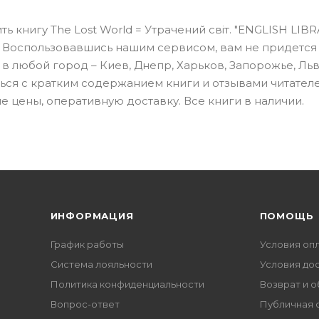
ь книгу The Lost World = Утрачений світ. "ENGLISH LIB
е. Воспользовавшись нашим сервисом, вам не придется
я в любой город – Киев, Днепр, Харьков, Запорожье, Льв
ться с кратким содержанием книги и отзывами читателе
 цены, оперативную доставку. Все книги в наличии.
ИНФОРМАЦИЯ
ПОМОЩЬ
График работы
Условия оп
Система лояльности
Условия до
Политика конфиденциальности
Возврат и 
Вопрос-ответ
Публичная 