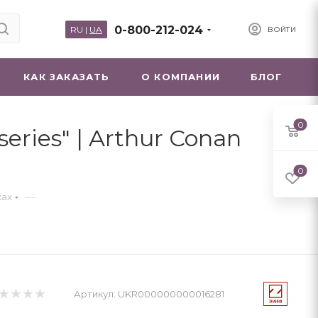
0-800-212-024
RU
|
UA
ВОЙТИ
КАК ЗАКАЗАТЬ
О КОМПАНИИ
БЛОГ
0
eries" | Arthur Conan
0
—
ках
Артикул:
UKR000000000016281