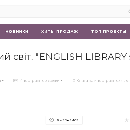
НОВИНКИ
ХИТЫ ПРОДАЖ
ТОП ПРОЕКТЫ
ий світ. "ENGLISH LIBRARY s
—
—
а
🗺 Иностранные языки
📒 Книги на иностранных язы
В ЖЕЛАЕМОЕ