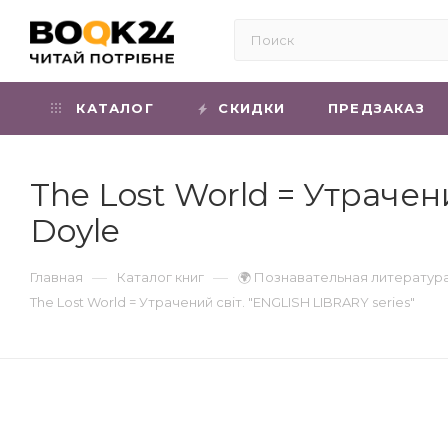
КАТАЛОГ
СКИДКИ
ПРЕДЗАКАЗ
The Lost World = Утрачен
Doyle
—
—
Главная
Каталог книг
🌍 Познавательная литератур
The Lost World = Утрачений світ. "ENGLISH LIBRARY series"