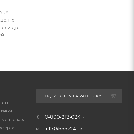
RARY
 долго
ов и др.
й.
ПОДПИСАТЬСЯ НА РАССЫЛКУ
латы
ставки
0-800-212-024
обмен товара
оферта
info@book24.ua