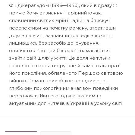
Фіцджеральдом (1896—1940), який відразу ж
приніс йому визнання. Чарівний юнак,
сповнений світлих мрій і надій на блискучі
перспективи на початку роману, втративши
друзів на війні, зазнавши трагедії в коханні,
лишившись без засобів до існування,
опиняється “по цей бік раю” і намагається
знайти свій шлях у житті. Це доля не тільки
головного героя твору, але й самого автора і
його покоління, обпаленого Першою світовою
війною. Роман приваблює правдивістю,
глибоким психологічним аналізом поведінки
персонажів. Він і сьогодні є цікавим та
актуальним для читачів в Україні і в усьому світі.