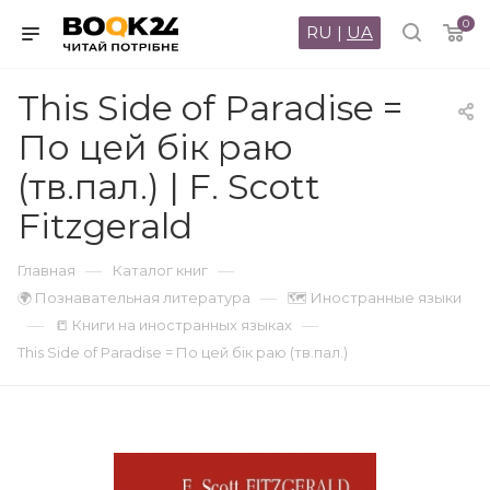
0
RU
|
UA
This Side of Paradise =
По цей бік раю
(тв.пал.) | F. Scott
Fitzgerald
—
—
Главная
Каталог книг
—
🌍 Познавательная литература
🗺 Иностранные языки
—
—
📒 Книги на иностранных языках
This Side of Paradise = По цей бік раю (тв.пал.)