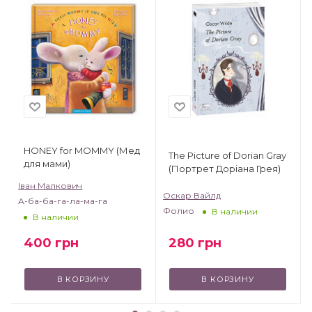
HONEY for MOMMY (Мед
The Picture of Dorian Gray
для мами)
(Портрет Доріана Грея)
Іван Малкович
Оскар Вайлд
А-ба-ба-га-ла-ма-га
Фолио
В наличии
В наличии
400
грн
280
грн
В КОРЗИНУ
В КОРЗИНУ