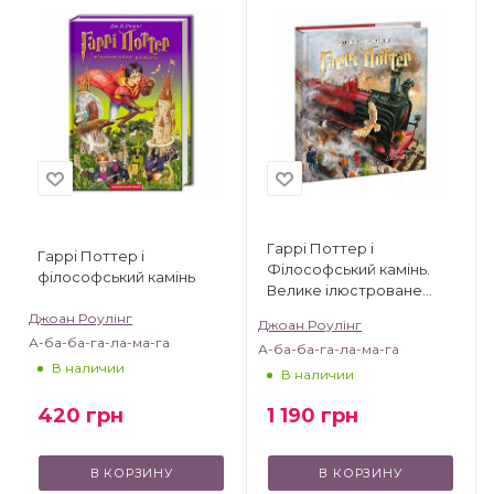
Гаррі Поттер і
Гаррі Поттер і
Філософський камінь.
філософський камінь
Велике ілюстроване
видання
Джоан Роулінг
Джоан Роулінг
А-ба-ба-га-ла-ма-га
А-ба-ба-га-ла-ма-га
В наличии
В наличии
420
грн
1 190
грн
В КОРЗИНУ
В КОРЗИНУ