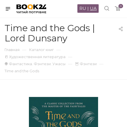
0
RU
|
UA
Time and the Gods |
Lord Dunsany
—
—
Главная
Каталог книг
—
📒 Художественная литература
—
—
👽 Фантастика. Фэнтези. Ужасы
🦉 Фэнтези
Time and the Gods