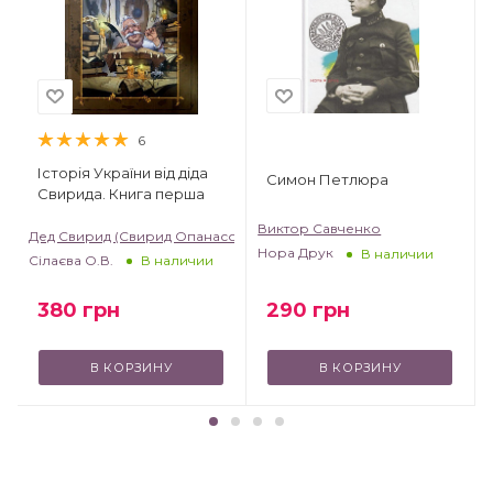
6
Історія України від діда
Симон Петлюра
Свирида. Книга перша
Виктор Савченко
Дед Свирид (Свирид Опанасович)
Нора Друк
В наличии
Сілаєва О.В.
В наличии
380
грн
290
грн
В КОРЗИНУ
В КОРЗИНУ