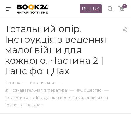
0
RU
|
UA
Тотальний опір.
Інструкція з ведення
малої війни для
кожного. Частина 2 |
Ганс фон Дах
—
—
Главная
Каталог книг
—
—
🌍 Познавательная литература
🌐 Общество
Тотальний опір. Інструкція з ведення малої війни для
кожного. Частина 2