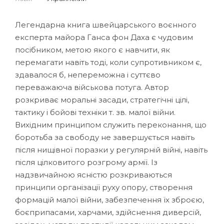
Легендарна книга швейцарського воєнного
експерта майора Ганса фон Даха є чудовим
посібником, метою якого є навчити, як
перемагати навіть тоді, коли супротивником є,
здавалося б, непереможна і суттєво
переважаюча військова потуга. Автор
розкриває моральні засади, стратегічні цілі,
тактику і бойові техніки т. зв. малої війни.
Вихідним принципом служить переконання, що
боротьба за свободу не завершується навіть
після нищівної поразки у регулярній війні, навіть
після цілковитого розгрому армії. Із
надзвичайною ясністю розкриваються
принципи організації руху опору, створення
формацій малої війни, забезпечення їх зброєю,
боєприпасами, харчами, здійснення диверсій,