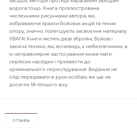
засідок, методи протидії каральним заходам
ворога тощо. Книга проілюстрована
численними рисунками автора, які,
зображаючи зразки бойових акцій та технік
опору, значно полегшують засвоєння матеріалу.
УВАГА! Книги містять дієві збройні, бойові і
захисні техніки, які, вочевидь, є небезпечними, а
їх неправомірне застосування може мати
серйозні наслідки і призвести до
кримінального переслідування. Видання не
слід передавати в руки особам, які ще не
досягли 18-літнього віку.
ОТЗЫВЫ