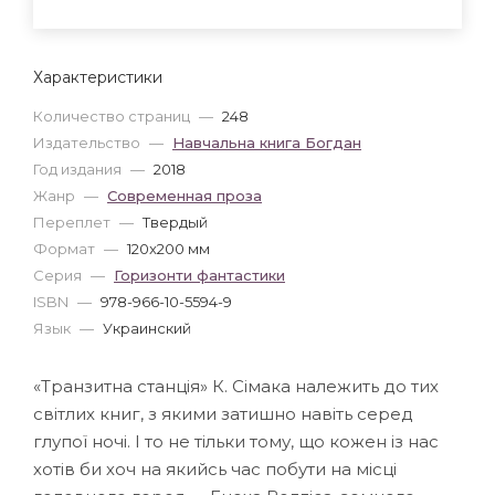
Характеристики
Количество страниц
—
248
Издательство
—
Навчальна книга Богдан
Год издания
—
2018
Жанр
—
Современная проза
Переплет
—
Твердый
Формат
—
120x200 мм
Серия
—
Горизонти фантастики
ISBN
—
978-966-10-5594-9
Язык
—
Украинский
«Транзитна станція» К. Сімака належить до тих
світлих книг, з якими затишно навіть серед
глупої ночі. І то не тільки тому, що кожен із нас
хотів би хоч на якийсь час побути на місці