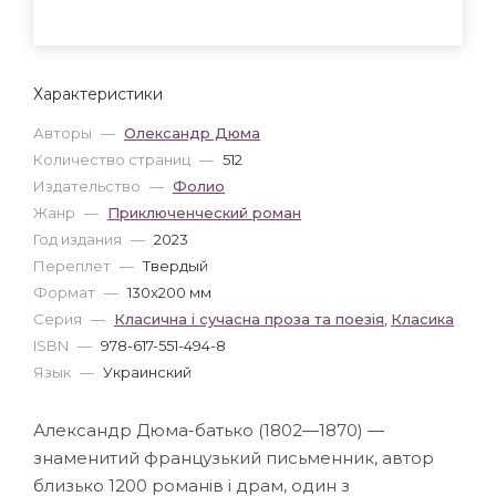
Характеристики
Авторы
—
Олександр Дюма
Количество страниц
—
512
Издательство
—
Фолио
Жанр
—
Приключенческий роман
Год издания
—
2023
Переплет
—
Твердый
Формат
—
130x200 мм
Серия
—
Класична і сучасна проза та поезія
,
Класика
ISBN
—
978-617-551-494-8
Язык
—
Украинский
Александр Дюма-батько (1802—1870) —
знаменитий французький письменник, автор
близько 1200 романів і драм, один з