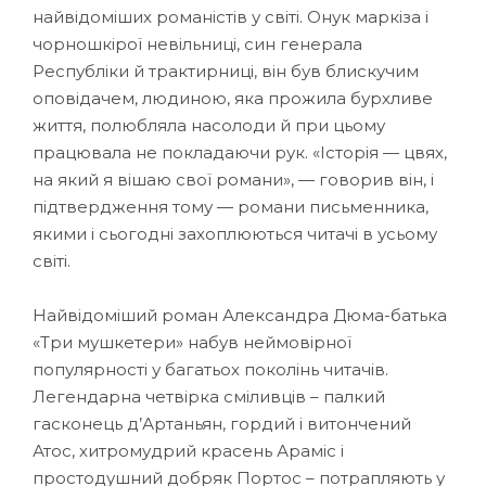
найвідоміших романістів у світі. Онук маркіза і
чорношкірої невільниці, син генерала
Республіки й трактирниці, він був блискучим
оповідачем, людиною, яка прожила бурхливе
життя, полюбляла насолоди й при цьому
працювала не покладаючи рук. «Історія — цвях,
на який я вішаю свої романи», — говорив він, і
підтвердження тому — романи письменника,
якими і сьогодні захоплюються читачі в усьому
світі.
Найвідоміший роман Александра Дюма-батька
«Три мушкетери» набув неймовірної
популярності у багатьох поколінь читачів.
Легендарна четвірка сміливців – палкий
гасконець д’Артаньян, гордий і витончений
Атос, хитромудрий красень Араміс і
простодушний добряк Портос – потрапляють у