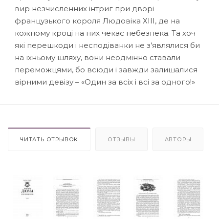
вир незчисленних інтриг при дворі
французького короля Людовіка ХІІІ, де на
кожному кроці на них чекає небезпека. Та хоч
які перешкоди і несподіванки не з’являлися би
на їхньому шляху, вони неодмінно ставали
переможцями, бо всюди і завжди залишалися
вірними девізу – «Один за всіх і всі за одного!»
ЧИТАТЬ ОТРЫВОК
ОТЗЫВЫ
АВТОРЫ