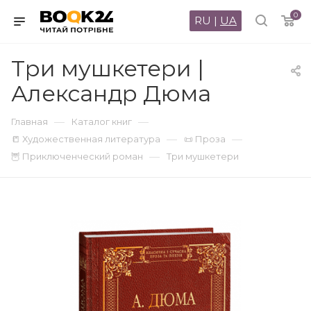
0
RU
|
UA
Три мушкетери |
Александр Дюма
—
—
Главная
Каталог книг
—
—
📒 Художественная литература
📜 Проза
—
🦉 Приключенческий роман
Три мушкетери