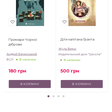
Діти капітана Гранта
Примари Чорної
діброви
Жуль Верн
Андрій Бачинський
Издательский дом "Школа"
ВСЛ
В наличии
В наличии
500
грн
180
грн
В КОРЗИНУ
В КОРЗИНУ