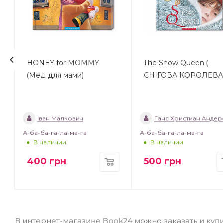
HONEY for MOMMY
The Snow Queen (
(Мед для мами)
CНІГОВА КОРОЛЕВА
Іван Малкович
Ганс Христиан Андер
А-ба-ба-га-ла-ма-га
А-ба-ба-га-ла-ма-га
В наличии
В наличии
400
грн
500
грн
В интернет-магазине Book24 можно заказать и купить 