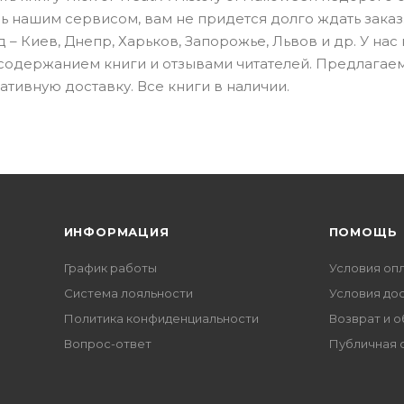
 нашим сервисом, вам не придется долго ждать заказ.
 – Киев, Днепр, Харьков, Запорожье, Львов и др. У нас 
 содержанием книги и отзывами читателей. Предлагае
тивную доставку. Все книги в наличии.
ИНФОРМАЦИЯ
ПОМОЩЬ
График работы
Условия оп
Система лояльности
Условия до
Политика конфиденциальности
Возврат и 
Вопрос-ответ
Публичная 