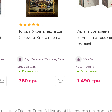
6
Історія України від діда
Атлант розправив п
)
Свирида. Книга перша
комплект з трьох к
футлярі
сен
Дед Свирид (Свирид Опанасович)
Айн Ренд
Сілаєва О.В.
Наш Формат
В наличии
В наличии
380
грн
1 490
грн
книгу Trick or Treat. A History of Halloween недорого 