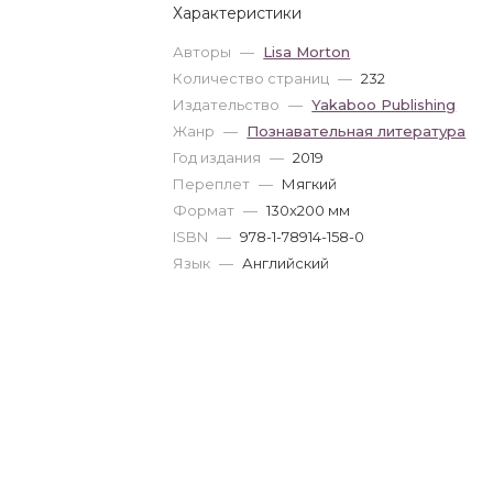
Характеристики
Авторы
—
Lisa Morton
Количество страниц
—
232
Издательство
—
Yakaboo Publishing
Жанр
—
Познавательная литература
Год издания
—
2019
Переплет
—
Мягкий
Формат
—
130x200 мм
ISBN
—
978-1-78914-158-0
Язык
—
Английский