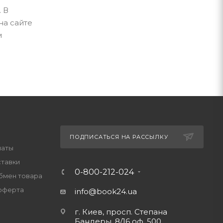
 В
на сайте
м
ПОДПИСАТЬСЯ НА РАССЫЛКУ
латы
ставки
0-800-212-024
обмен товара
оферта
info@book24.ua
г. Киев, просп. Степана
Бандеры, 8/16 оф. 500