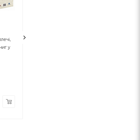
2
лечі,
Безжальна правда про
7 звичок
ниг у
нещадний бізнес.
високоефектив
Розбудова бізнесу в
підлітків
умовах невизначеності
Бен Горовіц
Шон Кови
Наш Формат
ВСЛ
В наличии
В наличии
490
грн
300
грн
с