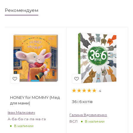
Рекомендуем
4
HONEY for MOMMY (Мед
36 і 6 котів
для мами)
Іван Малкович
Галина Вдовиченко
А-ба-ба-га-ла-ма-га
ВСЛ
В наличии
В наличии