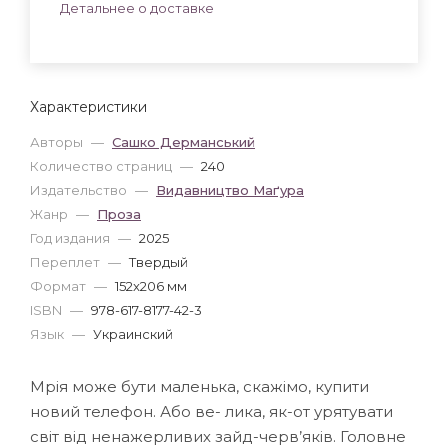
Детальнее о доставке
Характеристики
Авторы
—
Сашко Дерманський
Количество страниц
—
240
Издательство
—
Видавництво Маґура
Жанр
—
Проза
Год издания
—
2025
Переплет
—
Твердый
Формат
—
152x206 мм
ISBN
—
978-617-8177-42-3
Язык
—
Украинский
Мрія може бути маленька, скажімо, купити
новий телефон. Або ве- лика, як-от урятувати
світ від ненажерливих зайд-черв’яків. Головне