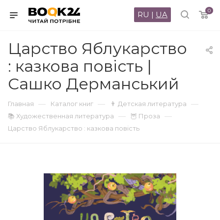
0
RU
|
UA
Царство Яблукарство
: казкова повість |
Сашко Дерманський
—
—
—
Главная
Каталог книг
👨 Детская литература
—
—
📚 Художественная литература
🦉 Проза
Царство Яблукарство : казкова повість