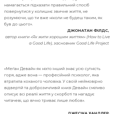
намагається підказати правильний спосіб
повернутися у колишнє звичне життя, не
розуміючи, що ти вже ніколи не будеш таким, як
був до цього».
ДЖОНАТАН ФІЛДС,
автор книги «Як жити хорошим життям» (How to Live
a Good Life), засновник Good Life Project
«Меґан Девайн як ніхто інший знає усю сутність
горя, адже вона — професійний психолог, яка
втратила коханого чоловіка. У своїй неймовірно
відвертій та доброзичливій книзі Девайн сміливо
описує всі реалії життя у скорботі та нагадує
читачеві, що вічно триває лише любов».
ДЖЕСІКА ХАНДЛЕР,