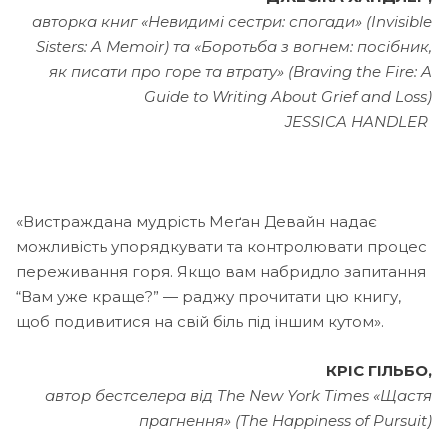
авторка книг «Невидимі сестри: спогади» (Invisible
Sisters: A Memoir) та «Боротьба з вогнем: посібник,
як писати про горе та втрату» (Braving the Fire: A
Guide to Writing About Grief and Loss)
JESSICA HANDLER
«Вистраждана мудрість Меґан Девайн надає
можливість упорядкувати та контролювати процес
переживання горя. Якщо вам набридло запитання
“Вам уже краще?” — раджу прочитати цю книгу,
щоб подивитися на свій біль під іншим кутом».
КРІС ГІЛЬБО,
автор бестселера від The New York Times «Щастя
прагнення» (The Happiness of Pursuit)