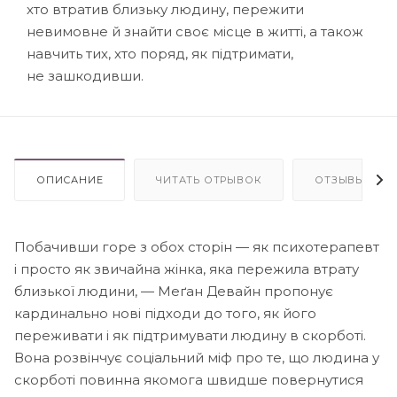
хто втратив близьку людину, пережити
невимовне й знайти своє місце в житті, а також
навчить тих, хто поряд, як підтримати,
не зашкодивши.
ОПИСАНИЕ
ЧИТАТЬ ОТРЫВОК
ОТЗЫВЫ
Побачивши горе з обох сторін — як психотерапевт
і просто як звичайна жінка, яка пережила втрату
близької людини, — Меґан Девайн пропонує
кардинально нові підходи до того, як його
переживати і як підтримувати людину в скорботі.
Вона розвінчує соціальний міф про те, що людина у
скорботі повинна якомога швидше повернутися