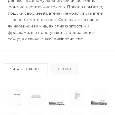
ранньої, в дечому наївної лірики, до нових
іронічно-скептичних текстів. Діалог з пам’яттю,
пошуки своєї землі, втеча і неможливість втечі
— основні мотиви поезії Федюка. «Цеглина» —
як наріжний камінь, як стіна із зітертими
фресками, що проступають, ледь засвітить
сонце, як глина, з якої виліплено світ.
ЧИТАТЬ ОТРЫВОК
ОТЗЫВЫ