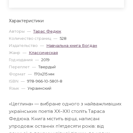
Характеристики
Авторы
—
Тарас Федюк
Количество страниц
—
528
Издательство
—
Навчальна книга Богдан
Жанр
—
Классическая
Год издания
—
2019
Переплет
—
Твердый
Формат
—
170x215 мм
ISBN
—
978-966-10-5801-8
Язык
—
Украинский
«Цеглина» — вибране одного з найважливіших
українських поетів XX–XXI століть Тараса
Федюка. Книга містить вірші, написані
упродовж останніх п’ятдесяти років: від