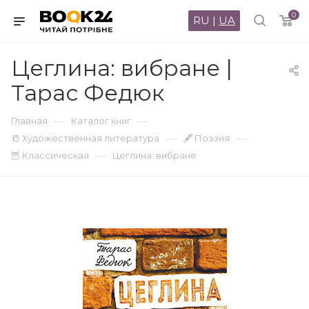
0
RU
|
UA
Цеглина: вибране |
Тарас Федюк
—
—
Главная
Каталог книг
—
—
📒 Художественная литература
🖋 Поэзия
—
🦉 Классическая
Цеглина: вибране