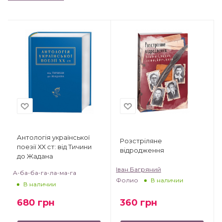
Антологія української
Розстріляне
поезії ХХ ст: від Тичини
відродження
до Жадана
Іван Багряний
А-ба-ба-га-ла-ма-га
Фолио
В наличии
В наличии
360
грн
680
грн