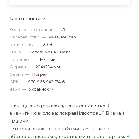
Характеристики
Количество страниц
—
5
Издательство
—
Vivat, Pelican
Год издания
—
2018
Жанр
—
Готовимся к школе
Переплет
—
Мягкий
Формат
—
204x204 мм
Серия
—
Пограй
ISBN
—
978-966-942-174-6
Язык
—
Украинский
Віконця з сюрпризом; найкращий спосіб
вивчити нові слова; яскраві ілюстрації; Вивчай
граючи;
Ця серія книжок познайомить малюків з
абеткою, цифрами, тваринами й транспортом. А