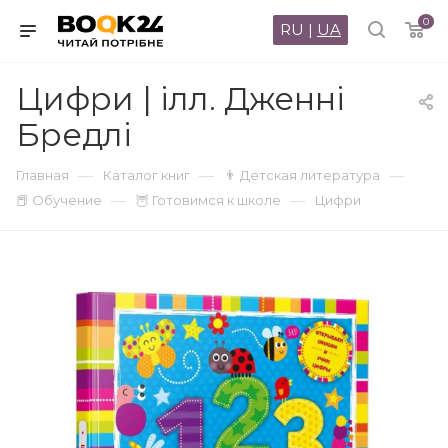
0
RU
|
UA
Цифри | ілл. Дженні
Бредлі
—
—
—
Главная
Каталог книг
👨 Детская литература
—
—
📕 Обучение
🦉 Готовимся к школе
Цифри