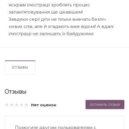
яскраві ілюстрації зроблять процес
запам’ятовування ще цікавішим!
Завдяки серії діти не тільки вивчать безліч
нових слів, але й згадають вже відомі! А вдалі
ілюстрації не залишать їх байдужими.
ОТЗЫВЫ
Отзывы
Нет оценок
ОСТАВИТЬ ОТЗЫВ
Помогите другим пользователям с