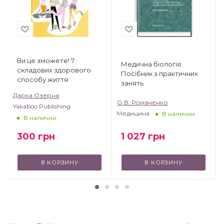
Ви це зможете! 7
Медична біологія.
складових здорового
Посібник з практичних
способу життя
занять
Дарка Озерна
О.В. Романенко
Yakaboo Publishing
Медицина
В наличии
В наличии
300
грн
1 027
грн
В КОРЗИНУ
В КОРЗИНУ