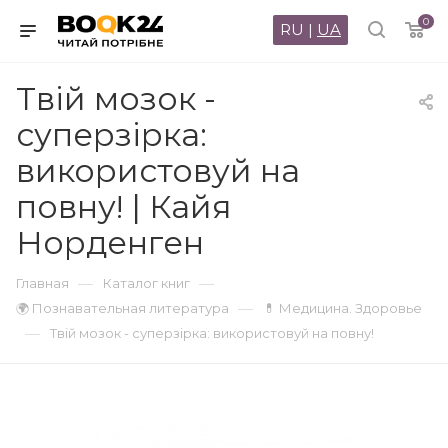
0
RU
|
UA
Твій мозок -
суперзірка:
використовуй на
повну! | Кайя
Норденген
—
—
Главная
Каталог книг
—
🌍 Познавательная литература
💊 Медицина. Здоровье
—
Твій мозок - суперзірка: використовуй на повну!