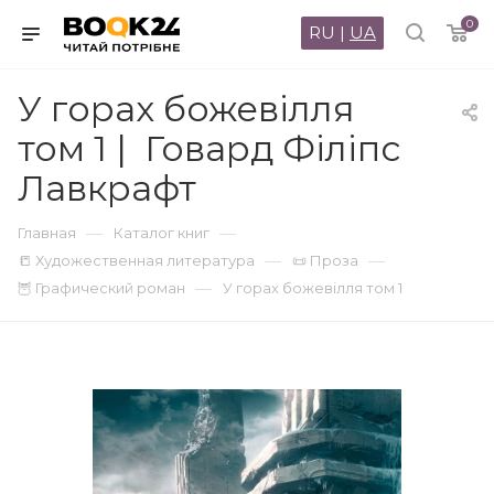
0
RU
|
UA
У горах божевілля
том 1 | Говард Філіпс
Лавкрафт
—
—
Главная
Каталог книг
—
—
📒 Художественная литература
📜 Проза
—
🦉 Графический роман
У горах божевілля том 1