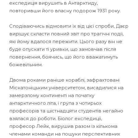
експедиція вирушить в Антарктиду,
повторивши його власну подорож 1931 року.
Сподіваючись відмовити їх від цієї спроби, Даєр
вирішує скласти повний звіт про трагічні події,
які йому вдалося пережити. Цього разу він не
буде опускати ті уривки, що замовчав після
повернення, боячись, що його вважатимуть
божевільним.
Двома роками раніше кораблі, зафрахтовані
Міскатоніцьким університетом, висадилися на
замерзлому континенті на початку
антарктичного літа, і група з чотирьох
професорів та шістнадцяти студентів негайно
взялася до роботи. Біолог експедиції,
професор Лейк, вирушив разом із кількома
членами команди на пошуки перспективних