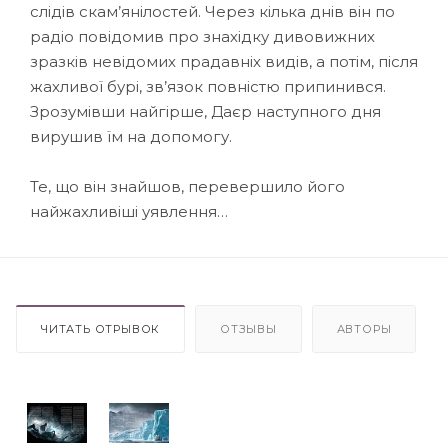
слідів скам’янілостей. Через кілька днів він по
радіо повідомив про знахідку дивовижних
зразків невідомих прадавніх видів, а потім, після
жахливої бурі, зв’язок повністю припинився.
Зрозумівши найгірше, Даєр наступного дня
вирушив їм на допомогу.
Те, що він знайшов, перевершило його
найжахливіші уявлення…
ЧИТАТЬ ОТРЫВОК
ОТЗЫВЫ
АВТОРЫ