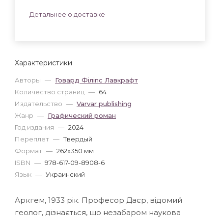
Детальнее о доставке
Характеристики
Авторы
—
Говард Філіпс Лавкрафт
Количество страниц
—
64
Издательство
—
Varvar publishing
Жанр
—
Графический роман
Год издания
—
2024
Переплет
—
Твердый
Формат
—
262x350 мм
ISBN
—
978-617-09-8908-6
Язык
—
Украинский
Аркгем, 1933 рік. Професор Даєр, відомий
геолог, дізнається, що незабаром наукова