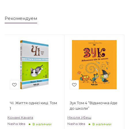
Рекомендуем
Чі. Життя однієї киці. Том
Зук Том 4 “Відьмочка йде
1
до школи”
Конамі Каната
Ніколя Убеш
Nasha Idea
Nasha Idea
В наличии
В наличии