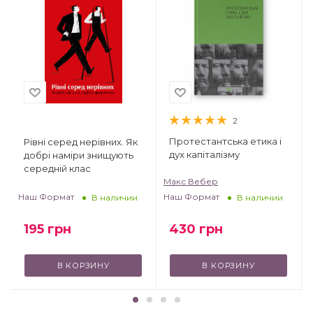
2
Протестантська етика і
Рівні серед нерівних. Як
дух капіталізму
добрі наміри знищують
середній клас
Макс Вебер
Наш Формат
Наш Формат
В наличии
В наличии
195
грн
430
грн
В КОРЗИНУ
В КОРЗИНУ