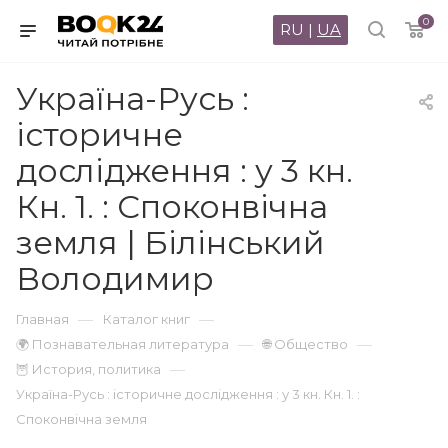
0
RU
|
UA
Україна-Русь :
історичне
дослідження : у 3 кн.
Кн. 1. : Споконвічна
земля | Білінський
Володимир
—
—
Главная
Каталог книг
—
—
🌍 Познавательная литература
🌐 Общество
—
🦉 История, политика
Україна-Русь : історичне дослідження : у 3 кн. Кн. 1. :
Споконвічна земля