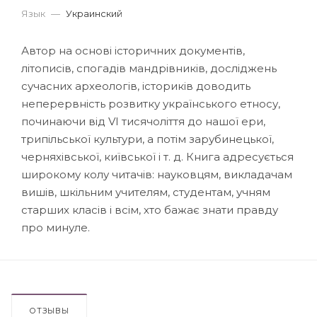
Язык
—
Украинский
Автор на основі історичних документів,
літописів, спогадів мандрівників, досліджень
сучасних археологів, істориків доводить
неперервність розвитку українського етносу,
починаючи від VI тисячоліття до нашої ери,
трипільської культури, а потім зарубинецької,
черняхівської, київської і т. д. Книга адресується
широкому колу читачів: науковцям, викладачам
вишів, шкільним учителям, студентам, учням
старших класів і всім, хто бажає знати правду
про минуле.
ОТЗЫВЫ