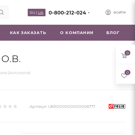
0-800-212-024
RU
|
UA
ВОЙТИ
КАК ЗАКАЗАТЬ
О КОМПАНИИ
БЛОГ
0
О.В.
опа (Антологія)
0
Артикул:
UKR000000000006777