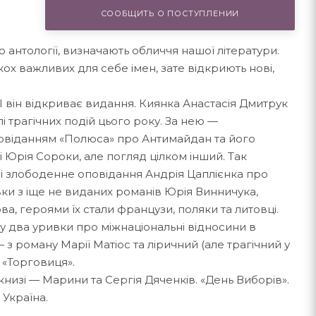
СООБЩИТЬ О ПОСТУПЛЕНИИ
 антології, визначають обличчя нашої літератури.
ох важливих для себе імен, зате відкриють нові,
 І він відкриває видання. Киянка Анастасія Дмитрук
лі трагічних подій цього року. За нею —
повіданням «Полюса» про Антимайдан та його
і Юрія Сороки, але погляд цілком інший. Так
е і злободенне оповідання Андрія Цаплієнка про
вки з іще не виданих романів Юрія Винничука,
а, героями їх стали французи, поляки та литовці.
у два уривки про міжнаціональні відносини в
 з роману Марії Матіос та ліричний (але трагічний у
 «Торговиця».
книзі — Марини та Сергія Дяченків. «День Виборів».
 Україна.