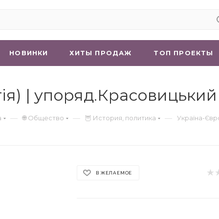
НОВИНКИ
ХИТЫ ПРОДАЖ
ТОП ПРОЕКТЫ
ія) | упоряд.Красовицький 
—
—
—
а
🌐 Общество
🦉 История, политика
Україна-Євр
В ЖЕЛАЕМОЕ