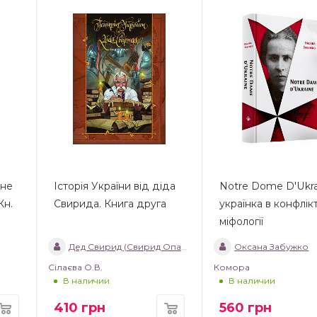
чне
Історія України від діда
Notre Dome D'Ukra
Кн.
Свирида. Книга друга
українка в конфлікт
міфології
Дед Свирид (Свирид Опанасович)
Оксана Забужко
Сілаєва О.В.
Комора
В наличии
В наличии
410
грн
560
грн