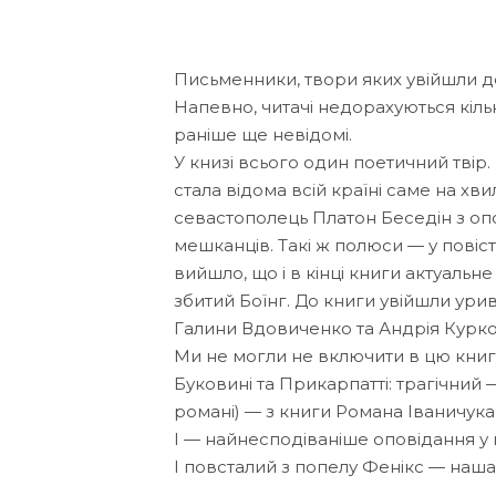
Письменники, твори яких увійшли до
Напевно, читачі недорахуються кільк
раніше ще невідомі.
У книзі всього один поетичний твір.
стала відома всій країні саме на хви
севастополець Платон Беседін з о
мешканців. Такі ж полюси — у повіст
вийшло, що і в кінці книги актуальн
збитий Боїнг. До книги увійшли ури
Галини Вдовиченко та Андрія Курков
Ми не могли не включити в цю книг
Буковині та Прикарпатті: трагічний —
романі) — з книги Романа Іваничука
І — найнесподіваніше оповідання у 
І повсталий з попелу Фенікс — наша