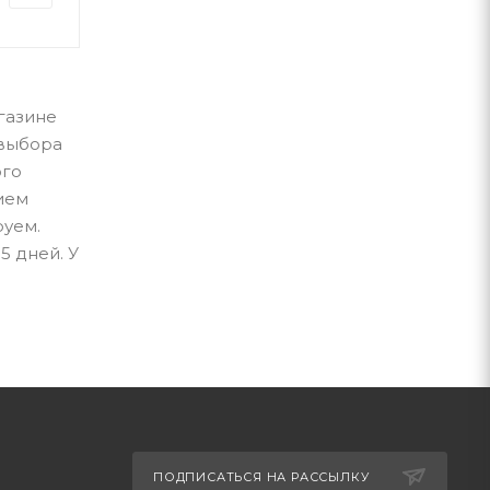
агазине
 выбора
ого
нием
руем.
5 дней. У
ПОДПИСАТЬСЯ НА РАССЫЛКУ