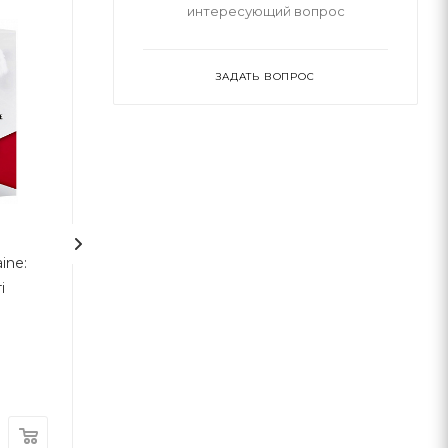
интересующий вопрос
ЗАДАТЬ ВОПРОС
2
ine:
Протестантська етика і
Вони б і мухи н
і
дух капіталізму
скривдили
Макс Вебер
Наш Формат
Комора
В наличии
В наличии
430
грн
220
грн