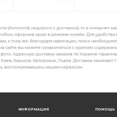
опа (Антологія) недорого с доставкой, то в интернет-м
собом, оформив заказ в режиме онлайн. Для удобства
м, к тому же, благодаря навигации, поиск необходим
с на сайте вы можете ознакомиться с кратким содержа
 фото. Адресную доставку заказов по Украине гаранти
иев, Харьков, Запорожье, Львов. Доставка занимает 1-
сь, воспользовавшись нашим сервисом.
ИНФОРМАЦИЯ
ПОМОЩЬ