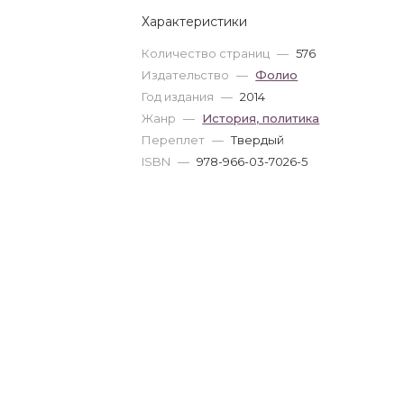
Характеристики
Количество страниц
—
576
Издательство
—
Фолио
Год издания
—
2014
Жанр
—
История, политика
Переплет
—
Твердый
ISBN
—
978-966-03-7026-5