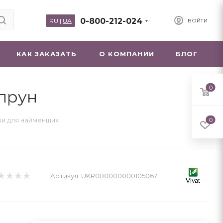
0-800-212-024
RU
|
UA
ВОЙТИ
КАК ЗАКАЗАТЬ
О КОМПАНИИ
БЛОГ
0
упрун
ки для найменших
0
Артикул:
UKR000000000105067