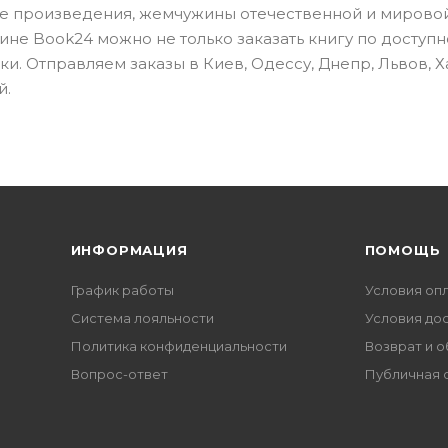
е произведения, жемчужины отечественной и мировой
не Book24 можно не только заказать книгу по доступн
и. Отправляем заказы в Киев, Одессу, Днепр, Львов, Х
й.
ИНФОРМАЦИЯ
ПОМОЩЬ
График работы
Условия оп
Система лояльности
Условия до
Политика конфиденциальности
Возврат и 
Вопрос-ответ
Публичная 