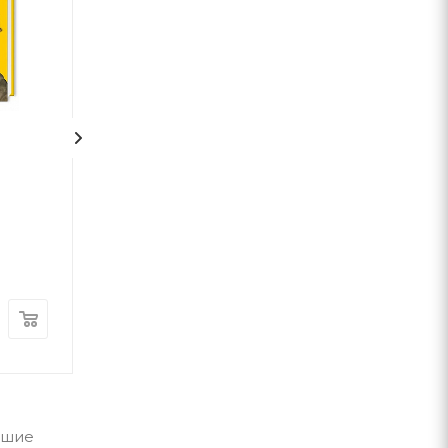
1
1
100 казок. Том 3
Відьми
Роальд Даль
А-ба-ба-га-ла-ма-га
А-ба-ба-га-ла-ма-г
В наличии
В наличии
560
грн
340
грн
чшие