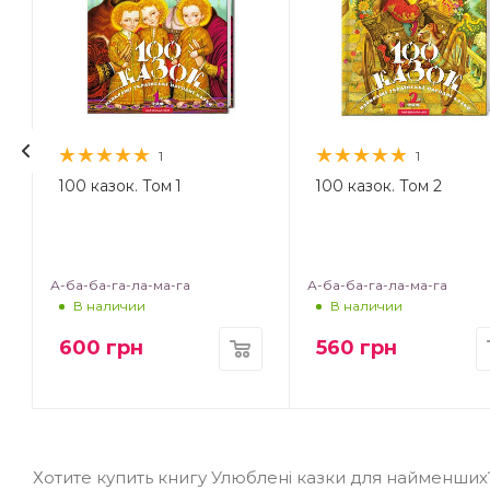
1
1
.
100 казок. Том 1
100 казок. Том 2
А-ба-ба-га-ла-ма-га
А-ба-ба-га-ла-ма-га
В наличии
В наличии
600
грн
560
грн
Хотите купить книгу Улюблені казки для найменши