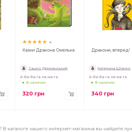
4
Казки Дракона Омелька
Дракони, вперед!
Сашко Дерманський
Катерина Штанко
А-ба-ба-га-ла-ма-га
А-ба-ба-га-ла-ма-га
В наличии
В наличии
320
грн
340
грн
х? В каталоге нашего интернет-магазина вы найдете лу