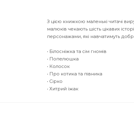
З цією книжкою маленькі читачі виру
малюків чекають шість цікавих істо
персонажами, які навчатимуть добро
• Білосніжка та сім гномів
• Попелюшка
• Колосок
• Про котика та півника
• Сірко
• Хитрий їжак