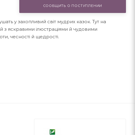
СООБЩИТЬ О ПОСТУПЛЕНИИ
шать у захопливий світ мудрих казок. Тут на
рій з яскравими ілюстраціями й чудовими
ти, чесності й щедрості.