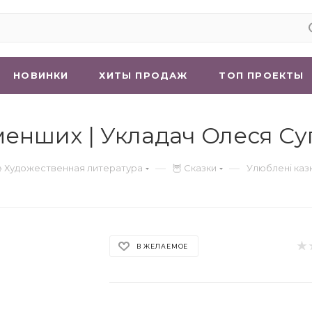
НОВИНКИ
ХИТЫ ПРОДАЖ
ТОП ПРОЕКТЫ
менших | Укладач Олеся С
—
—
 Художественная литература
🦉 Сказки
Улюблені каз
В ЖЕЛАЕМОЕ