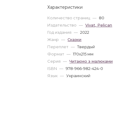
Характеристики
Количество страниц
—
80
Издательство
—
Vivat, Pelican
Год издания
—
2022
Жанр
—
Сказки
Переплет
—
Твердый
Формат
—
170x215 мм
Серия
—
Читаємо з малюками
ISBN
—
978-966-982-424-0
Язык
—
Украинский