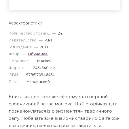
Характеристики
Количество страниц
—
24
Издательство
—
АРТ
Год издания
—
2019
Жанр
—
Обучение
Переплет
—
Мягкий
Формат
—
245x340 мм
ISBN
—
9786170946454
Язык
—
Украинский
Книга, яка допоможе сформувати перший
словниковий запас малюка. На її сторінках діти
познайомляться із різноманіттям тваринного
світу. Побачать вже знайомих тваринок, а також
екзотичних, навчаться розпізнавати їх та