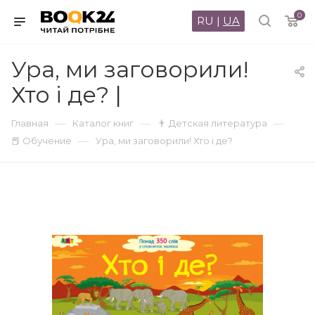
0
RU
|
UA
Ура, ми заговорили!
Хто і де? |
—
—
—
Главная
Каталог книг
👨 Детская литература
—
📕 Обучение
Ура, ми заговорили! Хто і де?