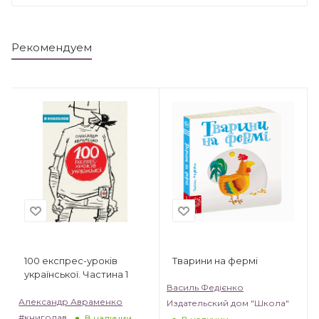
Рекомендуем
Тварини на фермі
100 експрес-уроків
української. Частина 1
Василь Федієнко
Александр Авраменко
Издательский дом "Школа"
#книголав
В наличии