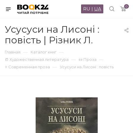
0
RU
|
UA
Усусуси на Лисоні :
повість | Різник Л.
—
—
Главная
Каталог книг
—
—
📒 Художественная литература
📜 Проза
—
⭐ Современная проза
Усусуси на Лисоні : повість