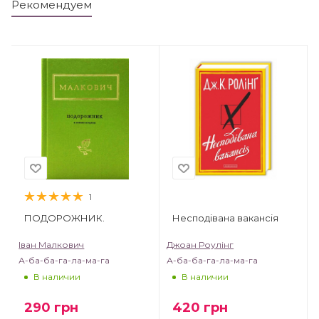
Рекомендуем
1
ПОДОРОЖНИК.
Несподівана вакансія
Іван Малкович
Джоан Роулінг
А-ба-ба-га-ла-ма-га
А-ба-ба-га-ла-ма-га
В наличии
В наличии
290
грн
420
грн