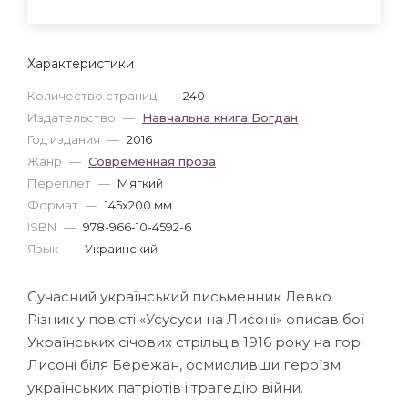
Характеристики
Количество страниц
—
240
Издательство
—
Навчальна книга Богдан
Год издания
—
2016
Жанр
—
Современная проза
Переплет
—
Мягкий
Формат
—
145x200 мм
ISBN
—
978-966-10-4592-6
Язык
—
Украинский
Сучасний український письменник Левко
Різник у повісті «Усусуси на Лисоні» описав бої
Українських січових стрільців 1916 року на горі
Лисоні біля Бережан, осмисливши героїзм
українських патріотів і трагедію війни.